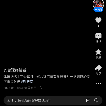
关注
1
评论
收藏
@
台球终结者
分享
体坛记忆｜丁俊晖打中式八球究竟有多离谱？一记翻袋加借
下直接封神
 #
斯诺克
2026-05-18 03:20
发布于
广东
打开
腾讯新闻客户端说两句