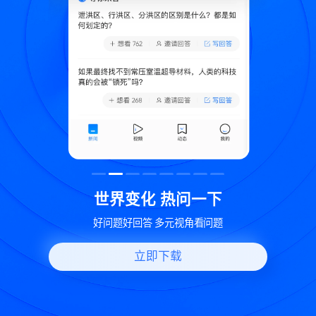
致
世界变化 热问一下
好问题好回答 多元视角看问题
立即下载