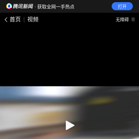
· 获取全网一手热点
打开
首页
视频
无障碍