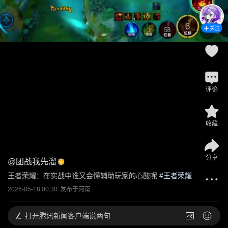
关注
评论
收藏
分享
@
团战我先溜
王者荣耀：在实战中谁又会懂辅助玩家的心酸呢
 #
王者荣耀
2026-05-18 00:30
发布于
河南
打开
腾讯新闻客户端说两句