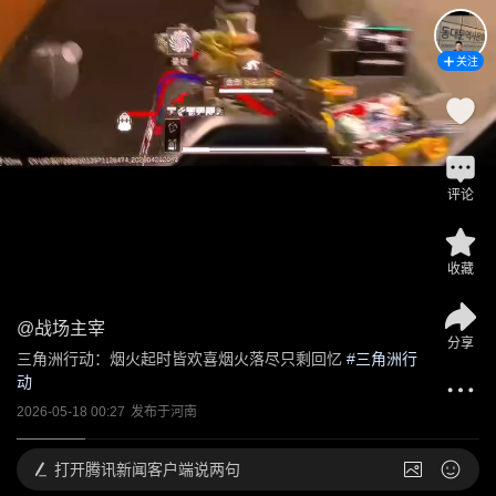
关注
评论
收藏
@
战场主宰
分享
三角洲行动：烟火起时皆欢喜烟火落尽只剩回忆
 #
三角洲行
动
2026-05-18 00:27
发布于
河南
打开
腾讯新闻客户端说两句