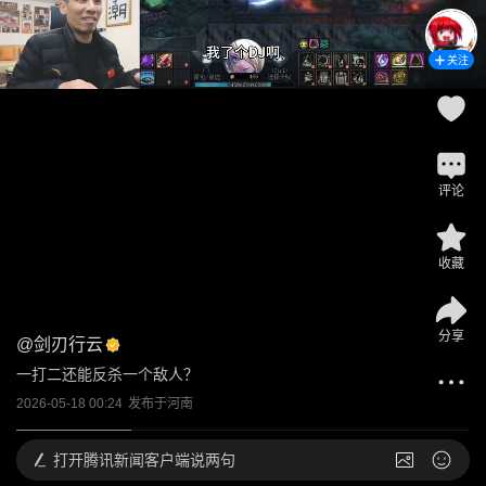
关注
评论
收藏
分享
@
剑刃行云
一打二还能反杀一个敌人？
2026-05-18 00:24
发布于
河南
打开
腾讯新闻客户端说两句