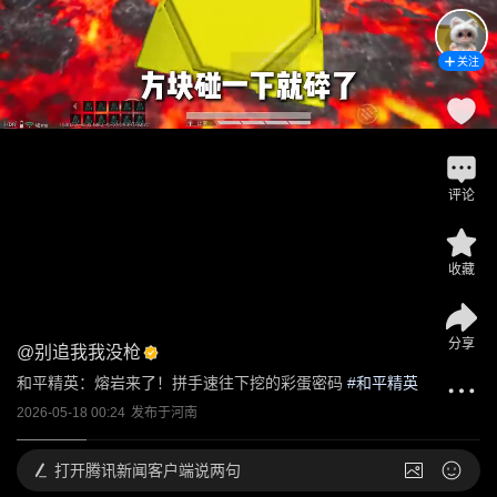
关注
评论
收藏
分享
@
别追我我没枪
和平精英：熔岩来了！拼手速往下挖的彩蛋密码
 #
和平精英
2026-05-18 00:24
发布于
河南
打开
腾讯新闻客户端说两句