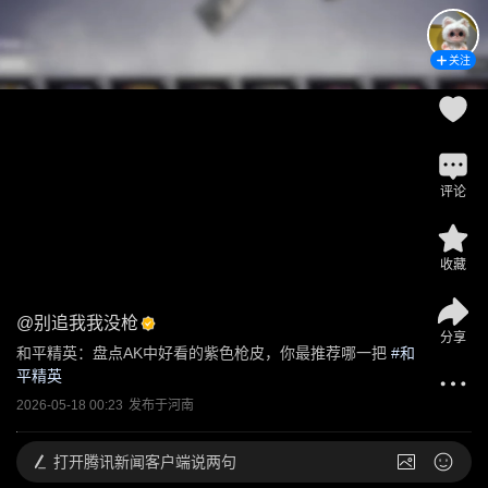
关注
评论
收藏
@
别追我我没枪
分享
和平精英：盘点AK中好看的紫色枪皮，你最推荐哪一把
 #
和
平精英
2026-05-18 00:23
发布于
河南
打开
腾讯新闻客户端说两句