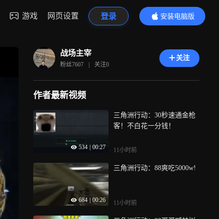
游戏
网页设置
登录
安装电脑版
内容更精彩
战场主宰
关注
粉丝
7607
|
关注
0
作者最新视频
三角洲行动：30秒速通金枪
客！不白花一分钱！
534
|
00:27
11小时前
三角洲行动：88爽吃5000w!
684
|
00:26
11小时前