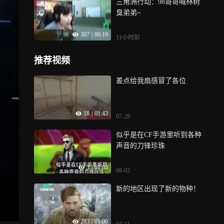
三角洲行动：98哥哥喊林树
臭弟弟~
307
|
00:19
11小时前
推荐视频
差点给我扇感冒了各位
18
|
01:43
07-29
似乎是在CF手游里听到各种
声音的刀锋珍珠
3
|
01:04
08-02
新的地区出现了新的物种！
283
|
01:00