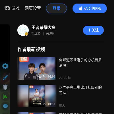
游戏
网页设置
登录
安装电脑版
内容更精彩
王者荣耀大鱼
关注
粉丝
35
|
关注
0
作者最新视频
你知道职业选手的心机有多
深吗！
74
|
01:30
-5小时前
这才是真正堪比开挂级别的
智斗！
55
|
01:51
前天