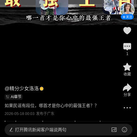
关注
1
收藏
@
精分少女洛洛
分享
AI章节
如果民谣有段位，哪首才是你心中的最强王者？？
2026-05-18 00:03
发布于
广东
打开
腾讯新闻客户端说两句