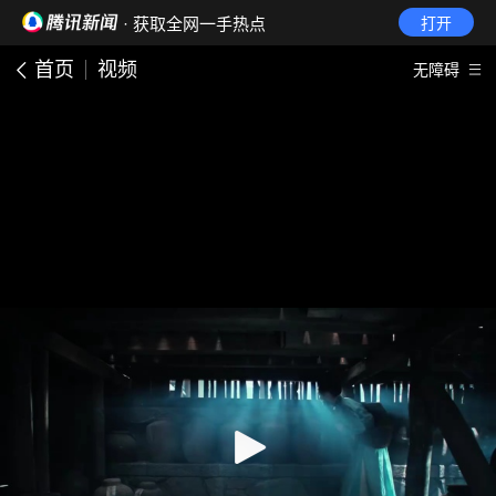
· 获取全网一手热点
打开
首页
视频
无障碍