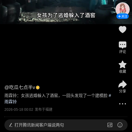
关注
评论
收藏
@
吃瓜七点半v
分享
雨霖铃：女孩逃婚躲入了酒窖，一回头发现了一个建模脸
 #
雨霖铃
2026-05-18 00:02
发布于
福建
打开
腾讯新闻客户端说两句