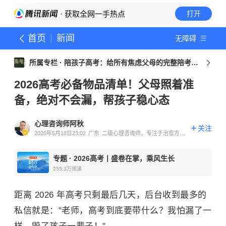
· 获取全网一手热点
打开
首页
新闻
无障碍
所属专栏 ·
陪孩子高考：给所有焦虑父母的完整陪考指
南
2026高考必备物品清单！父母照着准
备，绝对不会漏，帮孩子稳心态
心理咨询师阿秋
关注
2026年5月18日23:02
广东
二级心理咨询师，专注于治愈方法
与心灵疗愈
专题
·
2026高考丨盛卷在掌，乘风生长
255.3万
阅读
距离 2026 年高考只剩最后几天，后台收到最多的
私信就是："老师，高考到底要带什么？我怕漏了一