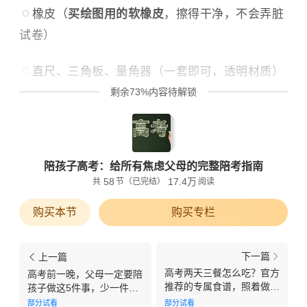
橡皮（
买绘图用的软橡皮
，擦得干净，不会弄脏
试卷）
直尺、三角板、量角器（一套即可，透明材质）
剩余73%内容待解锁
陪孩子高考：给所有焦虑父母的完整陪考指南
58
17.4万
共
节
（已完结）
阅读
购买本节
购买专栏
下一篇
上一篇
高考两天三餐怎么吃？官方
高考前一晚，父母一定要陪
推荐的专属食谱，照着做不
孩子做这5件事，少一件都
出错不踩坑
影响状态
部分试看
部分试看