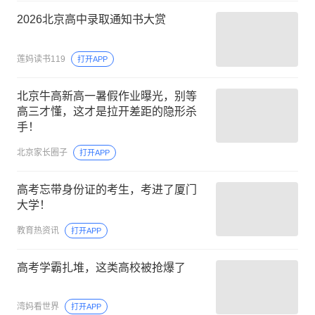
2026北京高中录取通知书大赏
莲妈读书119
打开APP
北京牛高新高一暑假作业曝光，别等
高三才懂，这才是拉开差距的隐形杀
手！
北京家长圈子
打开APP
高考忘带身份证的考生，考进了厦门
大学！
教育热资讯
打开APP
高考学霸扎堆，这类高校被抢爆了
湾妈看世界
打开APP