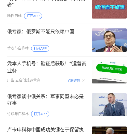
者”
随性的韩
打开APP
俄专家：俄罗斯不能只依赖中国
竹欢与白桦林
打开APP
凭本人手机号：验证后获取！#运营商
业务
00:15
广告
云启创想运营商
了解详情
俄专家谈中俄关系：军事同盟未必是
好事
竹欢与白桦林
打开APP
卢卡申科称中国成功关键在于保留执