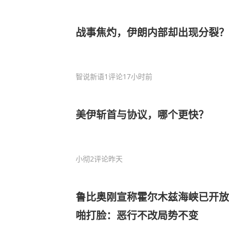
战事焦灼，伊朗内部却出现分裂？
智说新语
1评论
17小时前
美伊斩首与协议，哪个更快？
小彻
2评论
昨天
鲁比奥刚宣称霍尔木兹海峡已开放
啪打脸：恶行不改局势不变