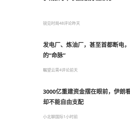
锐见时局
48评论
昨天
发电厂、炼油厂，甚至首都断电，
的“命脉”
瞩望云霄
4评论
前天
3000亿重建资金摆在眼前，伊朗
却不能自由支配
小北聊国际
1小时前