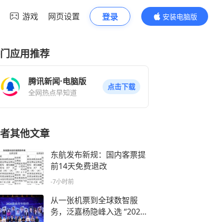
游戏
网页设置
登录
安装电脑版
内容更精彩
门应用推荐
腾讯新闻·电脑版
点击下载
全网热点早知道
者其他文章
东航发布新规：国内客票提
前14天免费退改
-7小时前
从一张机票到全球数智服
务，泛嘉杨隐峰入选 “2026