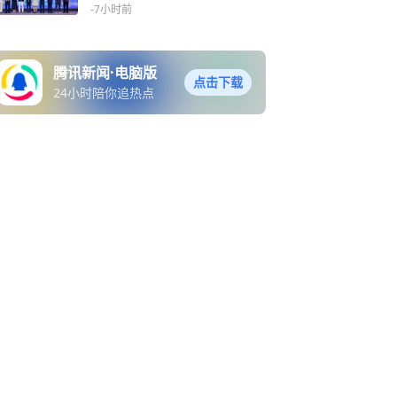
浙商青年榜样”
-7小时前
腾讯新闻·电脑版
点击下载
24小时陪你追热点