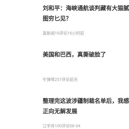
刘和平：海峡通航谈判藏有大猫腻
图穷匕见？
直新闻
10评论
16小时前
美国和巴西，真撕破脸了
牛弹琴
257评论
前天
整理完这波涉疆制裁名单后，我感
正向无解发展
江宇舟
100评论
08-04