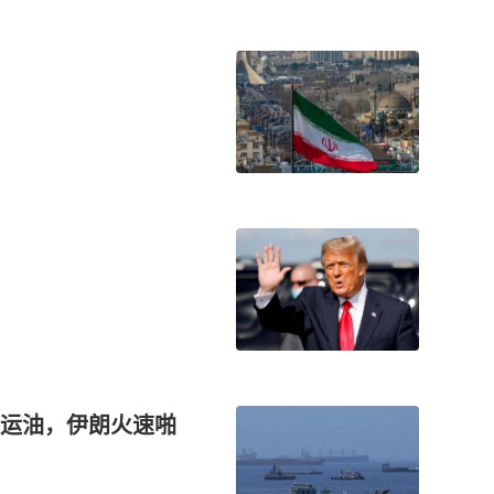
运油，伊朗火速啪