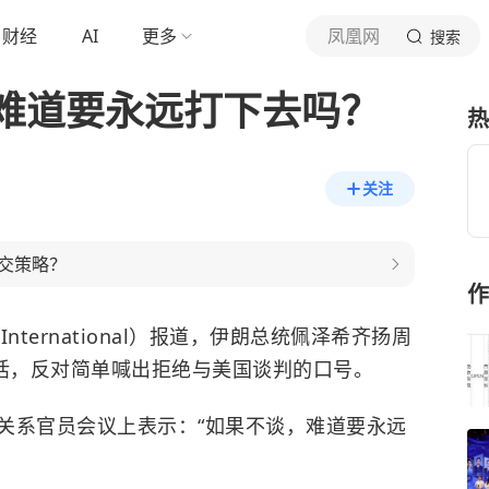
财经
AI
更多
凤凰网
搜索
难道要永远打下去吗？
热
关注
交策略？
作
nternational）报道，伊朗总统佩泽希齐扬周
对话，反对简单喊出拒绝与美国谈判的口号。
关系官员会议上表示：“如果不谈，难道要永远