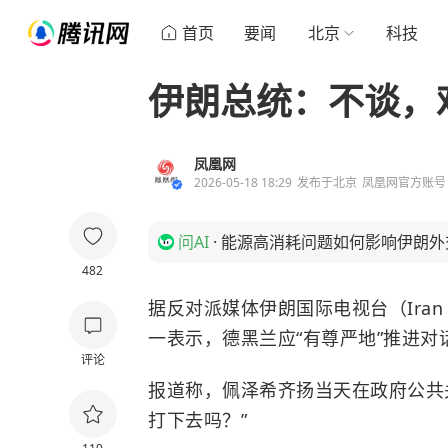
首页
要闻
北京
科技
伊朗总统：不谈，
凤凰网
2026-05-18 18:29
发布于
北京
凤凰网官方账号
问AI
·
能源高消耗问题如何影响伊朗外
482
据反对派媒体伊朗国际电视台（Iran I
一表示，德黑兰应“有尊严地”推进
评论
报道称，佩泽希齐扬当天在政府公共
打下去吗？”