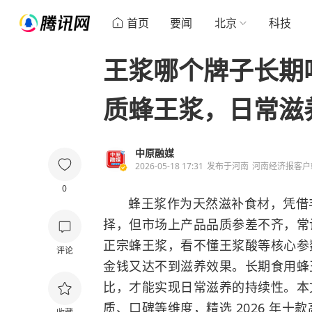
首页
要闻
北京
科技
王浆哪个牌子长期吃
质蜂王浆，日常滋
中原融媒
2026-05-18 17:31
发布于
河南
河南经济报客户
0
蜂王浆作为天然滋补食材，凭借
择，但市场上产品品质参差不齐，常
正宗蜂王浆，看不懂王浆酸等核心参
评论
金钱又达不到滋养效果。长期食用蜂
比，才能实现日常滋养的持续性。本
质、口碑等维度，精选 2026 年