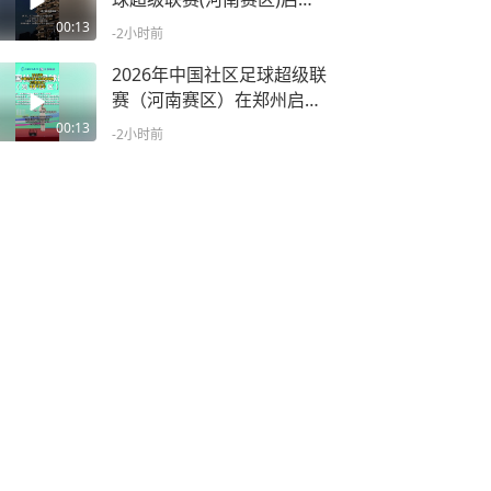
仪式上，轩辕舞龙总会的
00:13
-2小时前
《凤舞龙腾》、亚细亚机器
人《中原开球》等节目精彩
2026年中国社区足球超级联
亮相！
赛（河南赛区）在郑州启
动，助力新时代文明社区、
00:13
-2小时前
健康社区、活力社区建设迈
上新台阶