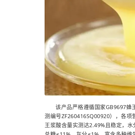
该产品严格遵循国家GB9697蜂
测编号ZF260416SQ00920）
王浆酸含量实测达2.49%且稳定，水分
总糖≤11%，灰分≤1%。富含多种