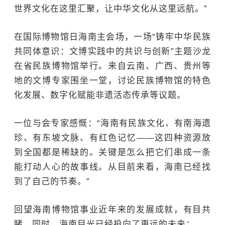
世界文化在这里汇聚，让中华文化从这里远航。”
在国际博物馆日海南主会场，一场“铸牢中华民族
共同体意识：文博实践中的共识与创新”主题沙龙
在省民族博物馆举行。来自云南、广西、贵州等
地的文博专家围坐一堂，讨论民族博物馆的特色
化发展、数字化赋能非遗活态传承等议题。
一位与会专家感慨：“海南有民族文化、有南海遗
珍、有东坡文脉、有红色记忆——这四种资源放
到全国都是稀缺的。关键是怎么把它们串成一条
能打动人心的故事线。从目前来看，海南已经找
到了自己的节奏。”
回望海南博物馆事业近年来的发展成就，有目共
睹。同时，海南目光已经投向了更远的未来：