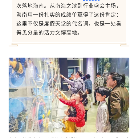
次落地海南。从南海之滨到行业盛会主场，
海南用一份扎实的成绩单赢得了这份肯定：
这里不仅是度假天堂的代名词，也是一处看
得见分量的活力文博高地。