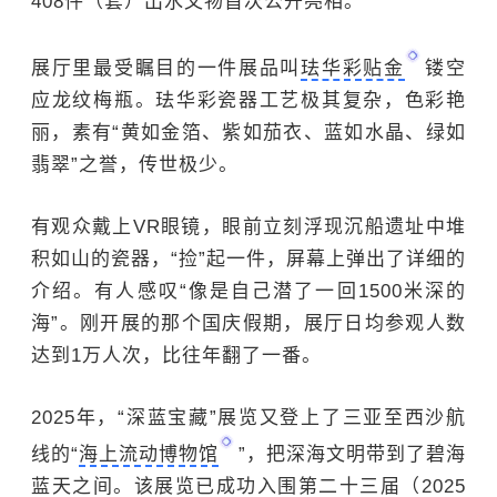
408件（套）出水文物首次公开亮相。
展厅里最受瞩目的一件展品叫
珐华彩贴金
镂空
应龙纹梅瓶。珐华彩瓷器工艺极其复杂，色彩艳
丽，素有“黄如金箔、紫如茄衣、蓝如水晶、绿如
翡翠”之誉，传世极少。
有观众戴上VR眼镜，眼前立刻浮现沉船遗址中堆
积如山的瓷器，“捡”起一件，屏幕上弹出了详细的
介绍。有人感叹“像是自己潜了一回1500米深的
海”。刚开展的那个国庆假期，展厅日均参观人数
达到1万人次，比往年翻了一番。
2025年，“深蓝宝藏”展览又登上了三亚至西沙航
线的“
海上流动博物馆
”，把深海文明带到了碧海
蓝天之间。该展览已成功入围第二十三届（2025