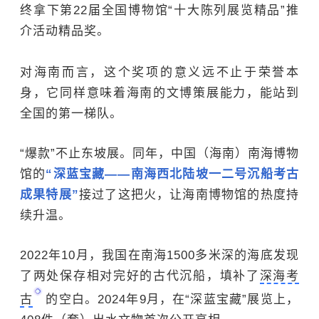
终拿下第22届全国博物馆“十大陈列展览精品”推
介活动精品奖。
对海南而言，这个奖项的意义远不止于荣誉本
身，它同样意味着海南的文博策展能力，能站到
全国的第一梯队。
“爆款”不止东坡展。同年，中国（海南）南海博物
馆的
“深蓝宝藏——南海西北陆坡一二号沉船考古
成果特展”
接过了这把火，让海南博物馆的热度持
续升温。
2022年10月，我国在南海1500多米深的海底发现
了两处保存相对完好的古代沉船，填补了
深海考
古
的空白。2024年9月，在“深蓝宝藏”展览上，