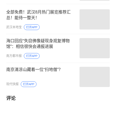
全部免费！武汉8月热门展览推荐汇
总！能待一整天！
武汉本地宝
打开APP
海口回应“失窃佛像疑现身观复博物
馆”：相信很快会通报进展
南方都市报
打开APP
南京清凉山藏着一位“扫地僧”？
现代快报
打开APP
评论