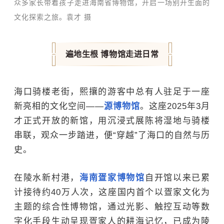
众多家长带着孩子走进海南省博物馆，开启一场别开生面的
文化探索之旅。袁才 摄
遍地生根 博物馆走进日常
海口骑楼老街，熙攘的游客中总有人驻足于一座
新亮相的文化空间——
源博物馆
。这座2025年3月
才正式开放的新馆，用沉浸式展陈将湿地与骑楼
串联，观众一步踏进，便“穿越”了海口的自然与历
史。
在陵水新村港，
海南疍家博物馆
自开馆以来已累
计接待约40万人次，这座国内首个以疍家文化为
主题的综合性博物馆，通过光影、触控互动等数
字化手段生动呈现疍家人的耕海记忆，已成为陵