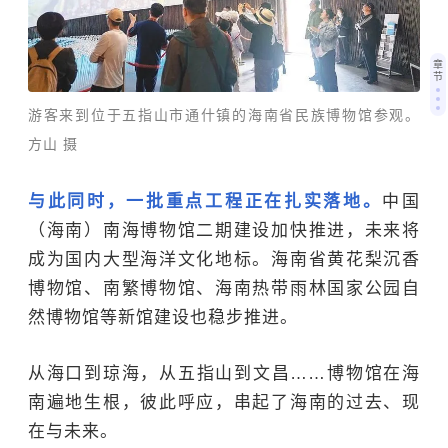
章
节
游客来到位于五指山市通什镇的海南省民族博物馆参观。
方山 摄
与此同时，一批重点工程正在扎实落地。
中国
（海南）
南海博物馆
二期建设加快推进，未来将
成为国内大型海洋文化地标。海南省黄花梨沉香
博物馆、南繁博物馆、海南热带雨林国家公园自
然博物馆等新馆建设也稳步推进。
从海口到琼海，从五指山到文昌……博物馆在海
南遍地生根，彼此呼应，串起了海南的过去、现
在与未来。