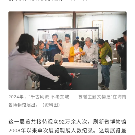
2024年，“千古风流 不老东坡——苏轼主题文物展”在海南
省博物馆展出。（资料图）
这一展览共接待观众92万余人次，刷新省博物馆
2008年以来单次展览观展人数纪录。这场展览最