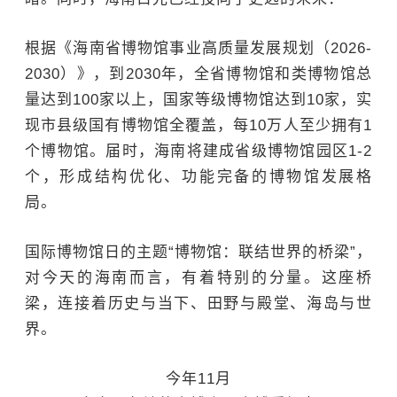
根据《海南省博物馆事业高质量发展规划（2026-
2030）》，到2030年，全省博物馆和类博物馆总
量达到100家以上，国家等级博物馆达到10家，实
现市县级国有博物馆全覆盖，每10万人至少拥有1
个博物馆。届时，海南将建成省级博物馆园区1-2
个，形成结构优化、功能完备的博物馆发展格
局。
国际博物馆日的主题“博物馆：联结世界的桥梁”，
对今天的海南而言，有着特别的分量。这座桥
梁，连接着历史与当下、田野与殿堂、海岛与世
界。
今年11月