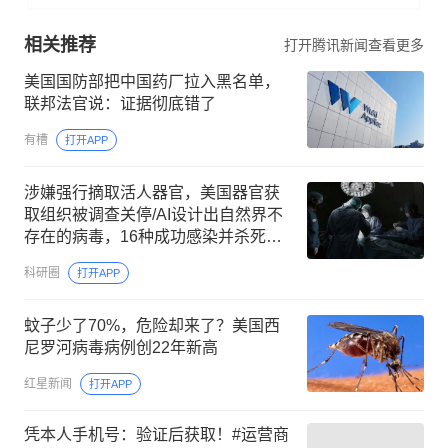
相关推荐
打开腾讯新闻查看更多
美国国防部把中国药厂拉入黑名单，
联邦法官说：证据彻底错了
有槽
打开APP
涉嫌强行摘取活人器官，美国器官获
取组织被调查关停/AI设计出自然界不
存在的病毒，16种成功感染并杀死细
菌/2026狄拉克奖公布
科研圈
打开APP
蚊子少了70%，危险却来了？美国西
尼罗河病毒病例创22年新高
红星新闻
打开APP
凭本人手机号：验证后获取！#运营商