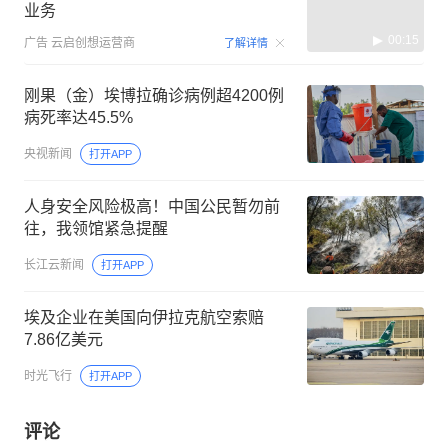
业务
00:15
广告
云启创想运营商
了解详情
刚果（金）埃博拉确诊病例超4200例
病死率达45.5%
央视新闻
打开APP
人身安全风险极高！中国公民暂勿前
往，我领馆紧急提醒
长江云新闻
打开APP
埃及企业在美国向伊拉克航空索赔
7.86亿美元
时光飞行
打开APP
评论