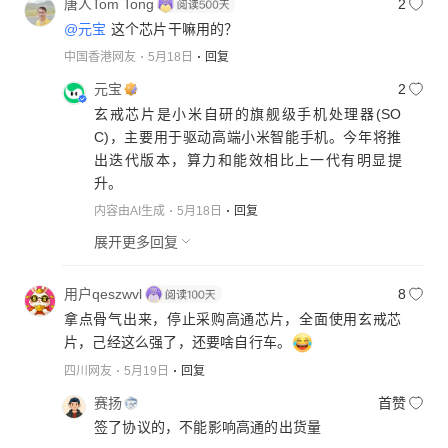
唐人Tom Tong
2
@元宝
这个芯片干嘛用的？
中国香港网友
5月18日
回复
元宝
2
玄戒芯片是小米自研的旗舰级手机处理器(SO
C)，主要用于驱动高端小米智能手机。今年将推
出迭代版本，算力和能效相比上一代有明显提
升。
内容由AI生成
5月18日
回复
展开更多回复
用户qeszwvl
8
拿点骨气出来，停止采购高通芯片，全面使用玄戒芯
片，己经这么强了，还要啥自行车。
四川网友
5月19日
回复
赛扬
首赞
签了协议的，不能影响高通的出货量