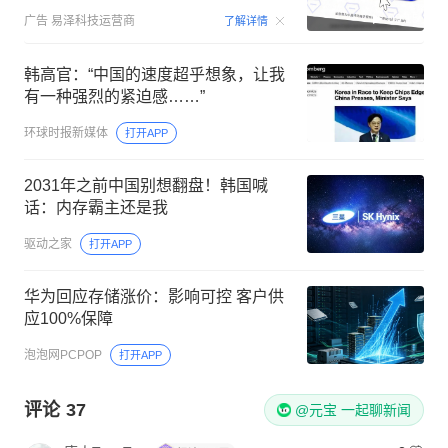
00:15
广告
易泽科技运营商
了解详情
韩高官：“中国的速度超乎想象，让我
有一种强烈的紧迫感……”
环球时报新媒体
打开APP
2031年之前中国别想翻盘！韩国喊
话：内存霸主还是我
驱动之家
打开APP
华为回应存储涨价：影响可控 客户供
应100%保障
泡泡网PCPOP
打开APP
评论
37
@元宝 一起聊新闻