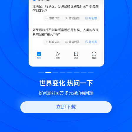
致
世界变化 热问一下
好问题好回答 多元视角看问题
立即下载