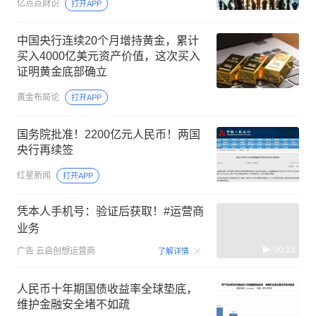
亿点点财识
打开APP
中国央行连续20个月增持黄金，累计
买入4000亿美元资产价值，这次买入
证明黄金底部确立
黄金布局论
打开APP
国务院批准！2200亿元人民币！两国
央行再续签
红星新闻
打开APP
凭本人手机号：验证后获取！#运营商
业务
00:15
广告
云启创想运营商
了解详情
人民币十年期国债收益率全球垫底，
维护金融安全堵不如疏