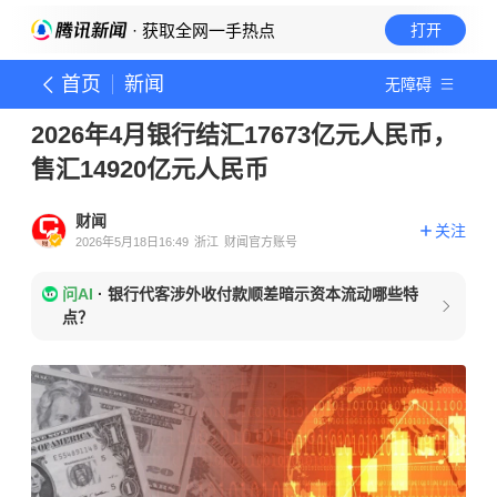
· 获取全网一手热点
打开
首页
新闻
无障碍
2026年4月银行结汇17673亿元人民币，
售汇14920亿元人民币
财闻
关注
2026年5月18日16:49
浙江
财闻官方账号
问AI
·
银行代客涉外收付款顺差暗示资本流动哪些特
点？