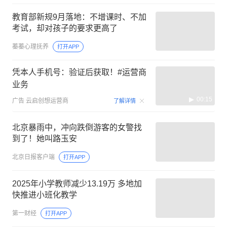
教育部新规9月落地：不增课时、不加
考试，却对孩子的要求更高了
蓁蓁心理抚养
打开APP
凭本人手机号：验证后获取！#运营商
业务
00:15
广告
云启创想运营商
了解详情
北京暴雨中，冲向跌倒游客的女警找
到了！她叫路玉安
北京日报客户端
打开APP
2025年小学教师减少13.19万 多地加
快推进小班化教学
第一财经
打开APP