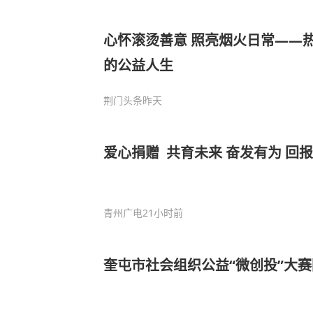
心怀滚烫善意 照亮烟火日常——
的公益人生
荆门头条
昨天
爱心捐赠 共育未来 奋发有为 回
青州广电
21小时前
奎屯市社会组织公益“微创投”大