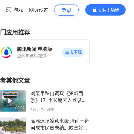
游戏
网页设置
登录
安装电脑版
内容更精彩
门应用推荐
腾讯新闻·电脑版
点击下载
全网热点早知道
者其他文章
刘某甲私自调取《梦幻西
游》171个长期无人登录账
号，出售游戏角色、道具、
00:07
3评论
-7小时前
虚拟货币，4年获利173万
元，被判三缓三
高温退场凉意来袭 济南玉符
河成市民周末纳凉露营好去