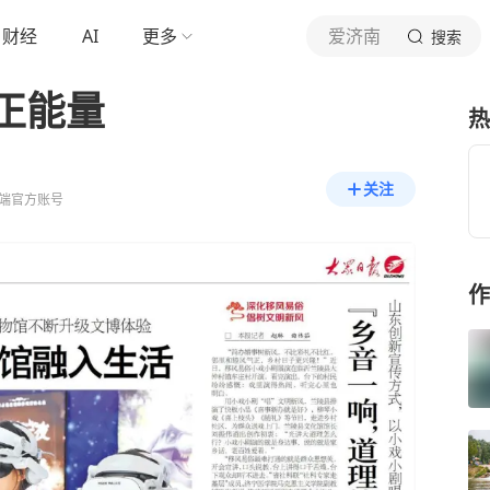
财经
AI
更多
爱济南
搜索
正能量
热
关注
端官方账号
作