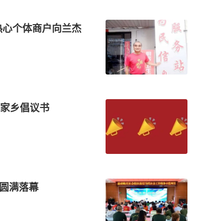
热心个体商户向兰杰
报家乡倡议书
赛圆满落幕