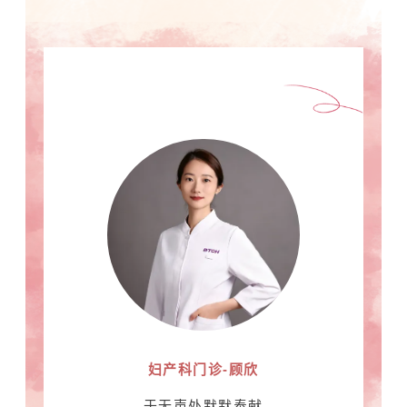
妇产科门诊-顾欣
于无声处默默奉献