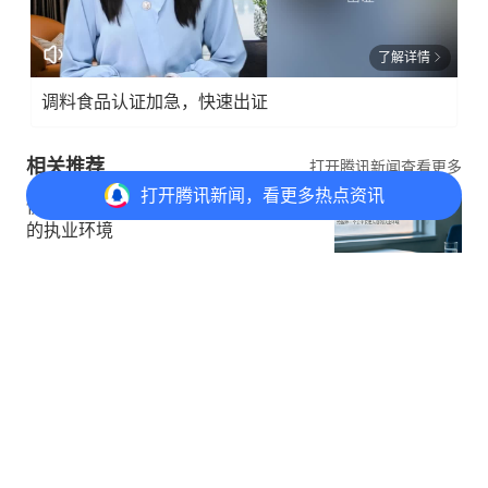
了解详情
调料食品认证加急，快速出证
相关推荐
打开腾讯新闻查看更多
打开
腾讯新闻，看更多热点资讯
慎用刑罚，给医师一个公平安定从容
的执业环境
健康界
打开APP
暂时无法评论
辅警段文许，特等功！
评论
点赞
收藏
分享
法治日报
打开APP
揭晓！“大医善行”2026医师公益案例入
围名单来了