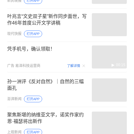
新民晚报
打开APP
叶兆言“文史双子星”新作同步面世，写
作46年首度公开文学讲稿
现代快报
打开APP
凭手机号，确认领取！
00:15
广告
易泽科技运营商
了解详情
孙一洲评《反对自然》｜自然的三幅
面孔
澎湃新闻
打开APP
聚焦斯堪的纳维亚文学，诺奖作家约
恩·福瑟将出新作
上观新闻
打开APP