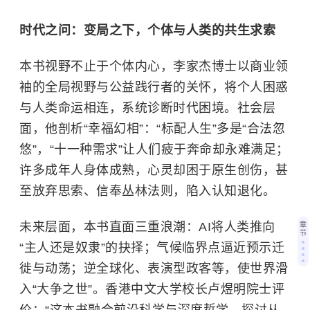
时代之问：变局之下，个体与人类的共生求索
本书视野不止于个体内心，李家杰博士以商业领
袖的全局视野与公益践行者的关怀，将个人困惑
与人类命运相连，系统诊断时代困境。社会层
面，他剖析“幸福幻相”：“标配人生”多是“合法忽
悠”，“十一种需求”让人们疲于奔命却永难满足；
许多成年人身体成熟，心灵却困于原生创伤，甚
至放弃思索、信奉
丛林法则
，陷入认知退化。
未来层面，本书直面三重浪潮：AI将人类推向
章
节
“主人还是奴隶”的抉择；气候临界点逼近预示迁
徙与动荡；逆全球化、表演型政客等，使世界滑
入“大争之世”。
香港中文大学
校长
卢煜明
院士评