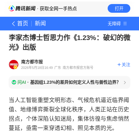
· 获取全网一手热点
打开
首页
新闻
无障碍
李家杰博士哲思力作《1.23%：破幻的微
光》出版
南方都市报
关注
2026年5月18日16:49
广东
南方都市报官方账号
问AI
·
基因组1.23%的差异如何定义人性与兽性边界？
当人工智能重塑文明形态、气候危机逼近临界阈
值、地缘博弈撕裂全球化秩序，人类正站在历史
拐点，个体深陷认知迷局，集体彷徨与焦虑悄然
蔓延，亟需一束穿透幻相、照见本质的光。