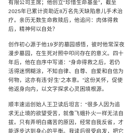
有限公司主席；他创立“珍惜生命基金”，截至
2025年已累计资助近8万名先天缺陷患儿手术治
疗。亲历无数生命救赎后，他追问：肉体得救
后，精神何以自处？
创作初心源于他19岁的墓园感悟，彼时他常深夜
漫步墓园，在生死对照中叩问存在的意义。四十
年后，他在自序中写道：“身命得救之后，若仍
活得迷惘糊涂，不知自律、自尊、自爱和自信为
何物，这亦有违‘好生’之本意。”这份关怀，促使
他返身向内，以文字探求心灵困境根源。
顺丰速运创始人
王卫
读后坦言：“很多人因为追
求无止境的欲望受苦，就像飞蛾扑火一样无法自
拔。只有弄明白痛苦的原因，经常自我反省，才
能逐步达到身心的平衡。我读后很受启发，把它