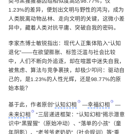
类与黑猩猩基因组相似度高达98.77%，仅
1.23%的差异，便划出文明与野性的鸿沟，成为
人类脱离动物丛林、走向文明的关键，这微小差
异中，藏着人类对抗平庸、突破自我的密码。
李家杰博士敏锐指出：现代人正集体陷入“认知
退化”——在欲望膨胀、标签泛滥与社会比较
中，人们不断向外追逐，却在喧嚣中迷失自我，
被焦虑、算法与竞争裹挟，却极少叩问：驱动自
己的，是1.23%的人性光辉，还是98.77%的原
始本能？
基于此，作者原创“
认知幻相
—
幸福幻相
—
未来幻相
”三层递进框架：“认知幻相”揭示潜意
识中“黑猩猩”（原始冲动）、“落单的小孩”（童
年阴影）、“老爷爷老奶奶”（社会规训）等“乘