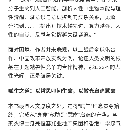
价：“这本书融合前沿科学与深度哲学，探讨从
分子生物到人工智能，剖析人性中生物本能与理
性觉醒、潜意识与意识控制的复杂关系，见解十
分独到……（提出）技术越先进、算力越强，人
性的自觉、反思与觉醒越关键紧迫。”
面对困境，作者并未悲观，以二战后全球化合
作、中国改革开放实践为例，论证人类文明的根
基在于超越兽性竞争的合作精神，那1.23%的人
性光辉，正是破局关键。
赋生之道：以哲思叩问生命，以微光启迪慧命
本书最具人文厚度之处，是将“赋生”理念贯穿始
终，完成从“身命”救助到“慧命”启迪的升华。李
家杰博士身兼恒基兆业地产集团和香港中华煤气