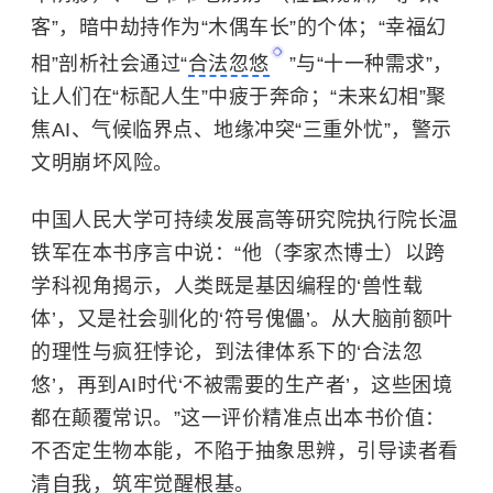
客”，暗中劫持作为“木偶车长”的个体；“幸福幻
相”剖析社会通过“
合法忽悠
”与“十一种需求”，
让人们在“标配人生”中疲于奔命；“未来幻相”聚
焦AI、气候临界点、地缘冲突“三重外忧”，警示
文明崩坏风险。
中国人民大学可持续发展高等研究院执行院长温
铁军在本书序言中说：“他（李家杰博士）以跨
学科视角揭示，人类既是基因编程的‘兽性载
体’，又是社会驯化的‘符号傀儡’。从大脑前额叶
的理性与疯狂悖论，到法律体系下的‘合法忽
悠’，再到AI时代‘不被需要的生产者’，这些困境
都在颠覆常识。”这一评价精准点出本书价值：
不否定生物本能，不陷于抽象思辨，引导读者看
清自我，筑牢觉醒根基。