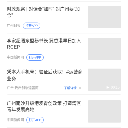
时政观察 | 对话要“加时” 对广州要“加
仓”
广州日报
打开APP
李家超晤东盟秘书长 冀香港早日加入
RCEP
中国新闻网
打开APP
凭本人手机号：验证后获取！#运营商
业务
00:15
广告
云启创想运营商
了解详情
广州南沙升级港澳青创政策 打造湾区
青年发展高地
中国新闻网
打开APP