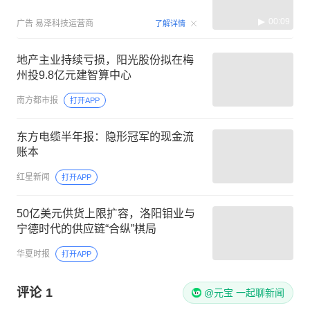
00:09
广告
易泽科技运营商
了解详情
地产主业持续亏损，阳光股份拟在梅
州投9.8亿元建智算中心
南方都市报
打开APP
东方电缆半年报：隐形冠军的现金流
账本
红星新闻
打开APP
50亿美元供货上限扩容，洛阳钼业与
宁德时代的供应链“合纵”棋局
华夏时报
打开APP
评论
1
@元宝 一起聊新闻