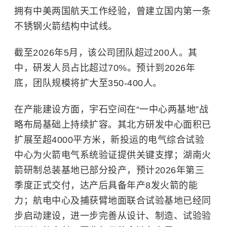
拥有中美两国航天工作经验，曾建立国内第一条
不锈钢火箭结构中试线。
截至2026年5月，该公司团队超过200人。其
中，研发人员占比超过70%。预计到2026年
底，团队规模将扩大至350-400人。
在产能建设方面，宇石空间在“一中心两基地”战
略布局基础上持续扩容。其北方研发中心面积已
扩展至超4000平方米，新投运的电气综合试验
中心为火箭电气系统验证提供关键支撑；湖南火
箭研制
总装
基地已部分投产，预计2026年第三
季度正式交付，达产后具备年产8发火箭的能
力；航电中心及捕获臂地面联合试验基地已经同
步启动建设，进一步完善从设计、制造、试验验