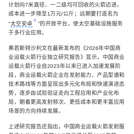
计划向7米直径、一二级均可回收的火箭迈进，
成本进一步降至1万元/公斤；远期要打造名为
“
太空安卓
”的开放平台，使太空基础设施服务
于多行业应用。
弗若斯特沙利文在最新发布的《2026年中国商
业运载火箭行业独立研究报告》显示，中国商业
运载火箭行业自2023年以来已进入加速发展阶
段，商业运载火箭企业在发射能力、产品型谱和
技术路线等方面呈现出多元化布局和快速演进态
势，逐步由试验验证走向工程应用和产业化布
局，朝着更高发射频次、更低成本和更丰富应用
场景的方向持续发展。
上述研究报告还指出，
中国商业运载火箭发射服