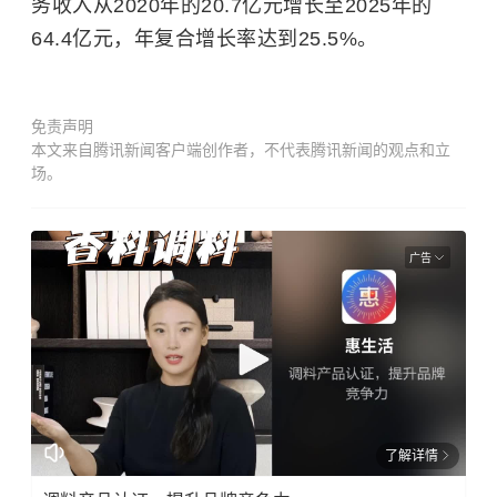
务收入从2020年的20.7亿元增长至2025年的
64.4亿元，年复合增长率达到25.5%。
免责声明
本文来自腾讯新闻客户端创作者，不代表腾讯新闻的观点和立
场。
广告
了解详情