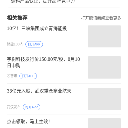
调料产品认证，提升品牌竞争力
相关推荐
打开腾讯新闻查看更多
10亿！三峡集团成立青海能投
储能100人
打开APP
宇树科技发行价150.80元/股，8月10
日申购
芯智讯
打开APP
33亿元入股，武汉重仓商业航天
武汉发布
打开APP
点击领取，马上生效！