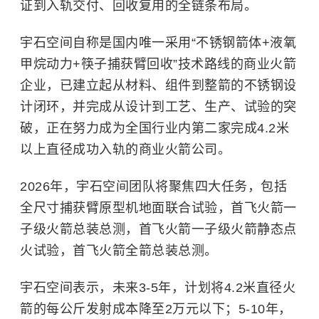
证到入轨交付、回收复用的全链条布局。
宇石空间自称是
国内唯一采用“不锈钢箭体+液氧
甲烷动力+筷子捕获臂回收”技术路线的商业火箭
企业，已建立起从材料、组件到整箭的不锈钢设
计闭环，并完成从设计到工艺、生产、试验的突
破，正在努力成为全国行业内第二家完成4.2米
以上直径成功入轨的商业火箭公司。
2026年，宇石空间团队将聚焦四大任务，包括
全尺寸捕获臂原型机地面联合试验，首飞火箭一
子级火箭
总装
总测，首飞火箭一子级火箭静态点
火试验，首飞火箭全箭
总装
总测。
宇石空间
表示，未来3-5年，计划将4.2米直径火
箭的每公斤发射成本降至2万元以下；5-10年，