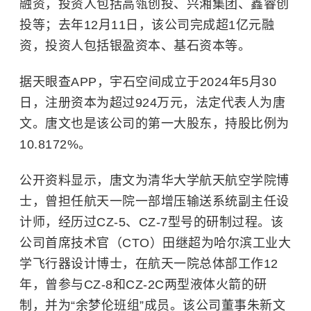
融资，投资人包括高瓴创投、兴湘集团、鑫睿创
投等；去年12月11日，该公司完成超1亿元融
资，投资人包括银盈资本、基石资本等。
据天眼查APP，宇石空间成立于2024年5月30
日，注册资本为超过924万元，法定代表人为唐
文。唐文也是该公司的第一大股东，持股比例为
10.8172%。
公开资料显示，
唐文为清华大学航天航空学院博
士，曾担任航天一院一部增压输送系统副主任设
计师，经历过CZ-5、CZ-7型号的研制过程。
该
公司首席技术官（
CTO
）
田继超为
哈尔滨工业大
学
飞行器设计博士，在航天一院总体部工作12
年，曾参与CZ-8和CZ-2C两型液体火箭的研
制，并为“余梦伦班组”成员。
该公司董事
朱新文