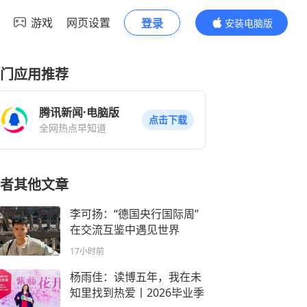
游戏
网页设置
登录
安装电脑版
内容更精彩
门应用推荐
腾讯新闻·电脑版
点击下载
全网热点早知道
者其他文章
李可扬：“德国央行国际周”
在交流互鉴中遇见世界
17小时前
杨雨佳：读博五年，我在未
知里找到热爱丨2026毕业季