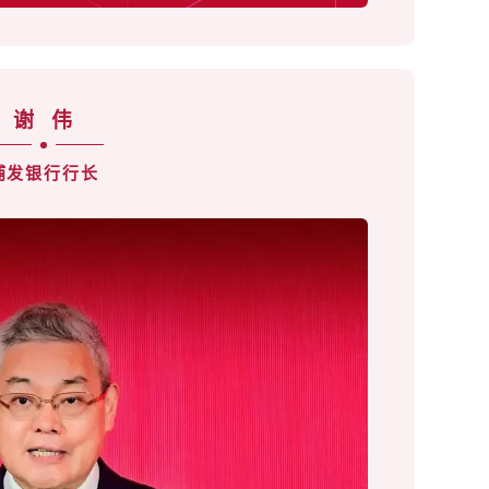
谢
伟
浦发银行行长