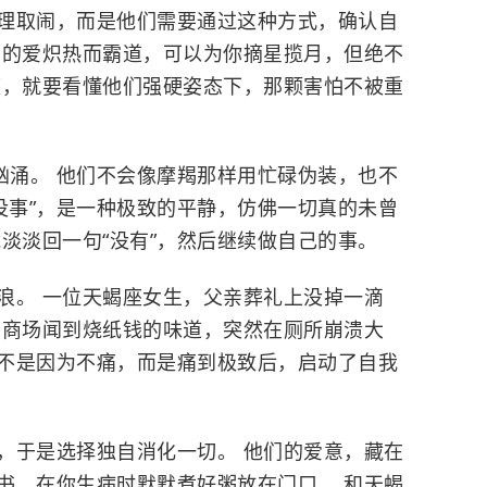
无理取闹，而是他们需要通过这种方式，确认自
们的爱炽热而霸道，可以为你摘星揽月，但绝不
座，就要看懂他们强硬姿态下，那颗害怕不被重
汹涌。 他们不会像摩羯那样用忙碌伪装，也不
没事”，是一种极致的平静，仿佛一切真的未曾
淡淡回一句“没有”，然后继续做自己的事。
浪。 一位天蝎座女生，父亲葬礼上没掉一滴
在商场闻到烧纸钱的味道，突然在厕所崩溃大
，不是因为不痛，而是痛到极致后，启动了自我
，于是选择独自消化一切。 他们的爱意，藏在
书，在你生病时默默煮好粥放在门口。 和天蝎