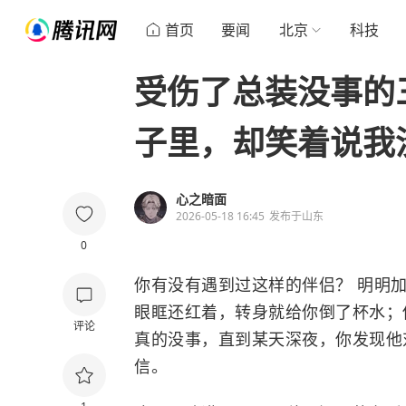
首页
要闻
北京
科技
受伤了总装没事的
子里，却笑着说我
心之暗面
2026-05-18 16:45
发布于
山东
0
你有没有遇到过这样的伴侣？ 明明加
眼眶还红着，转身就给你倒了杯水；你
评论
真的没事，直到某天深夜，你发现他
信。