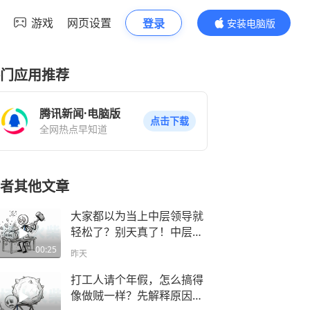
游戏
网页设置
登录
安装电脑版
内容更精彩
门应用推荐
腾讯新闻·电脑版
点击下载
全网热点早知道
者其他文章
大家都以为当上中层领导就
轻松了？别天真了！中层最
尴尬的真相就是：所有的责
00:25
昨天
任都是你的，但权力全不是
你的！
打工人请个年假，怎么搞得
像做贼一样？先解释原因，