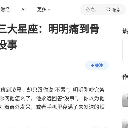
财经
AI
更多
心之暗面
搜索
三大星座：明明痛到骨
热
没事
关注
作
班到凌晨，却只跟你说“不累”；明明刚吵完架
问他怎么了，他永远回答“没事”。 你以为他
对着窗外发呆，或者手机里存满了未发送的短