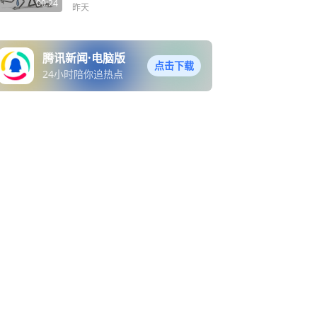
再保证进度，最后还得看领
00:24
昨天
导脸色！明明是自己的带薪
假
腾讯新闻·电脑版
点击下载
24小时陪你追热点