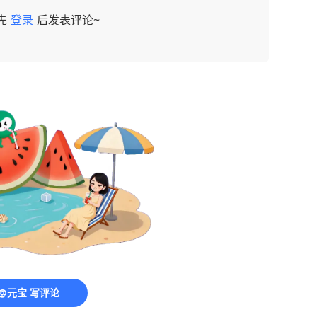
先
登录
后发表评论~
@元宝 写评论