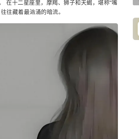
。 在十二星座里，摩羯、狮子和天蝎，堪称“嘴
”，往往藏着最汹涌的暗流。