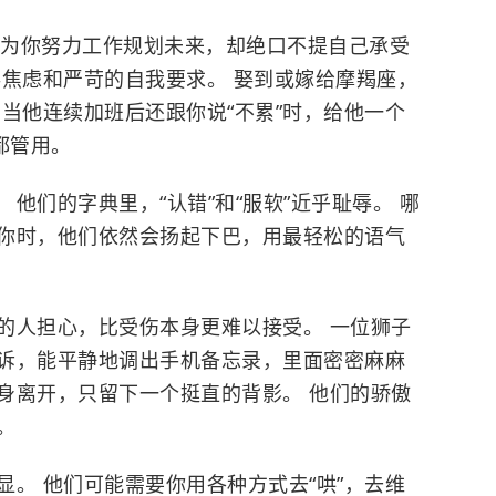
为你努力工作规划未来，却绝口不提自己承受
存焦虑和严苛的自我要求。 娶到或嫁给摩羯座，
当他连续加班后还跟你说“不累”时，给他一个
都管用。
 他们的字典里，“认错”和“服软”近乎耻辱。 哪
你时，他们依然会扬起下巴，用最轻松的语气
的人担心，比受伤本身更难以接受。 一位狮子
诉，能平静地调出手机备忘录，里面密密麻麻
身离开，只留下一个挺直的背影。 他们的骄傲
。
。 他们可能需要你用各种方式去“哄”，去维