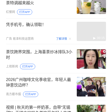
茶特调越来越火
红餐网
打开APP
凭手机号，确认领取！
00:15
广告
易泽科技运营商
了解详情
茶饮跨界突围，上海喜茶炒冰排队3小
时
上观新闻
打开APP
2026广州咖啡文化季收官，年轻人最
钟意饮边杯？
南方都市报
打开APP
视频 | 秋天的第一杯奶茶，自带“无锡