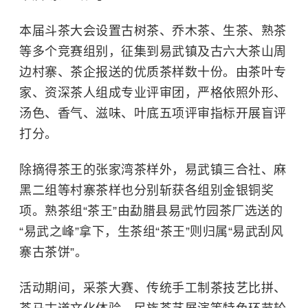
本届斗茶大会设置古树茶、乔木茶、生茶、熟茶
等多个竞赛组别，征集到易武镇及古六大茶山周
边村寨、茶企报送的优质茶样数十份。由茶叶专
家、资深茶人组成专业评审团，严格依照外形、
汤色、香气、滋味、叶底五项评审指标开展盲评
打分。
除摘得茶王的张家湾茶样外，易武镇三合社、麻
黑二组等村寨茶样也分别斩获各组别金银铜奖
项。熟茶组“茶王”由勐腊县易武竹园茶厂选送的
“易武之峰”拿下，生茶组“茶王”则归属“易武刮风
寨古茶饼”。
活动期间，采茶大赛、传统手工制茶技艺比拼、