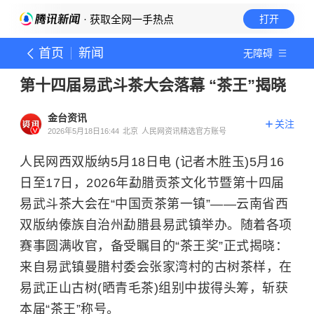
· 获取全网一手热点
打开
首页
新闻
无障碍
第十四届易武斗茶大会落幕 “茶王”揭晓
金台资讯
关注
2026年5月18日16:44
北京
人民网资讯精选官方账号
人民网西双版纳5月18日电 (记者木胜玉)5月16
日至17日，2026年勐腊贡茶文化节暨第十四届
易武斗茶大会在“中国贡茶第一镇”——云南省西
双版纳傣族自治州勐腊县易武镇举办。随着各项
赛事圆满收官，备受瞩目的“茶王奖”正式揭晓：
来自易武镇曼腊村委会张家湾村的古树茶样，在
易武正山古树(晒青毛茶)组别中拔得头筹，斩获
本届“茶王”称号。