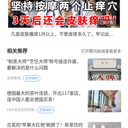
了解详情
凡是皮肤瘙痒1月以上，不管皮痒多久了，牢记此法，快！准！狠！
相关推荐
打开腾讯新闻查看更多
“制茶大师”“烹饪大师”称号接连作废，
要解决的是什么问题
澎湃新闻
打开APP
德国最大的茶叶连锁，开出117家店，
连中国人都去德国买茶！
FBIF食品饮料创新
打开APP
古茗的“苹果大红袍”刷屏了！新茶饮的