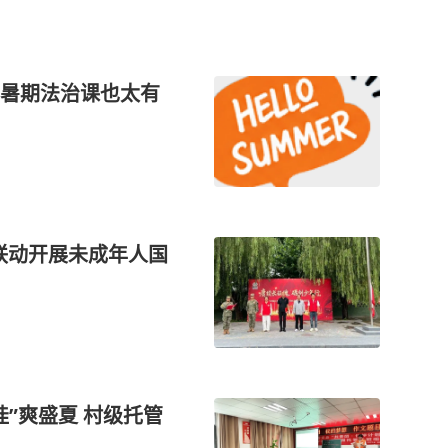
暑期法治课也太有
”爽盛夏 村级托管