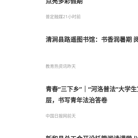
点亮多彩假期
普定融媒
21小时前
清涧县路遥图书馆：书香润暑期 
教育热资讯
昨天
青春“三下乡”｜“河洛普法”大学
层，书写青年法治答卷
中国日报网
前天