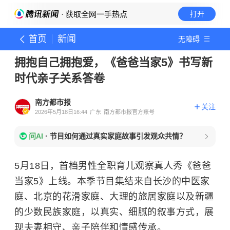
· 获取全网一手热点
打开
首页
新闻
无障碍
拥抱自己拥抱爱，《爸爸当家5》书写新
时代亲子关系答卷
南方都市报
关注
2026年5月18日16:44
广东
南方都市报官方账号
问AI
·
节目如何通过真实家庭故事引发观众共情？
5月18日，首档男性全职育儿观察真人秀《爸爸
当家5》上线。本季节目集结来自长沙的中医家
庭、北京的花滑家庭、大理的旅居家庭以及新疆
的少数民族家庭，以真实、细腻的叙事方式，展
现夫妻相守、亲子陪伴和情感传承。