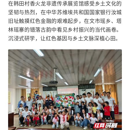
在韩田村香火龙非遗传承展览馆感受乡土文化的
坚韧与热烈，在中华苏维埃共和国国家银行汝城
旧址触摸红色金融的艰难起步，在文市瑶乡、塔
林瑶寨的错落古韵中看见乡村振兴的当代画卷。
沉浸式研学，让红色基因与乡土文脉深植心田。