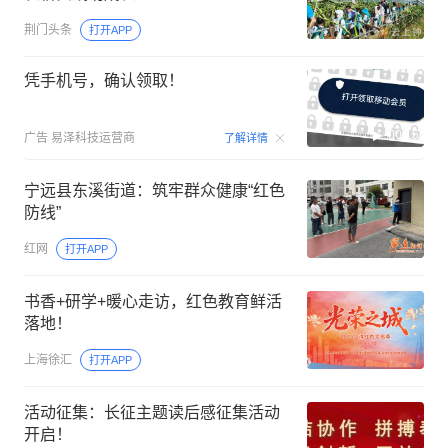
荆门头条
打开APP
凭手机号，确认领取！
00:15
广告
易泽科技运营商
了解详情
宁远县东溪街道：筑牢群众健康“红色
防线”
红网
打开APP
书香+研学+暖心走访，红色教育鲜活
落地！
上海徐汇
打开APP
活动征集：长征主题读后感征集活动
开启！