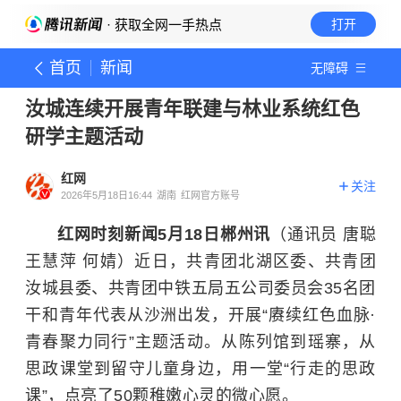
· 获取全网一手热点
打开
首页
新闻
无障碍
汝城连续开展青年联建与林业系统红色
研学主题活动
红网
关注
2026年5月18日16:44
湖南
红网官方账号
红网时刻新闻5月18日郴州讯
（通讯员 唐聪
王慧萍 何婧）近日，共青团北湖区委、共青团
汝城县委、共青团中铁五局五公司委员会35名团
干和青年代表从沙洲出发，开展“赓续红色血脉·
青春聚力同行”主题活动。从陈列馆到瑶寨，从
思政课堂到留守儿童身边，用一堂“行走的思政
课”，点亮了50颗稚嫩心灵的微心愿。