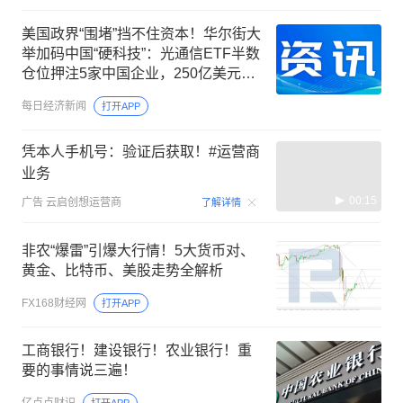
美国政界“围堵”挡不住资本！华尔街大
举加码中国“硬科技”：光通信ETF半数
仓位押注5家中国企业，250亿美元明
星ETF重仓长鑫科技
每日经济新闻
打开APP
凭本人手机号：验证后获取！#运营商
业务
00:15
广告
云启创想运营商
了解详情
非农“爆雷”引爆大行情！5大货币对、
黄金、比特币、美股走势全解析
FX168财经网
打开APP
工商银行！建设银行！农业银行！重
要的事情说三遍！
亿点点财识
打开APP