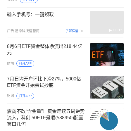
输入手机号：一键领取
00:15
广告
易泽科技运营商
了解详情
8月6日ETF资金整体净流出218.44亿
元
财闻
打开APP
7月日均开户环比下滑27%，5000亿
ETF资金开始尝试抄底
财闻
打开APP
震荡不改“含金量”！资金连续五周逆势
流入，科创 50ETF景顺(588950)配置
窗口几何