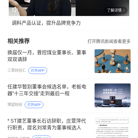
了解详情
调料产品认证，提升品牌竞争力
相关推荐
打开腾讯新闻查看更多
换届仅一月，晋控煤业董事长、董事
双双请辞
三晋财经汇
打开APP
任建华暂别董事会候选名单，老板电
器“十三年交接”走到最后一程
博望财经
打开APP
* ST建艺董事长石访辞职，庄萱萍代
行职责，提名刘常青为董事候选人