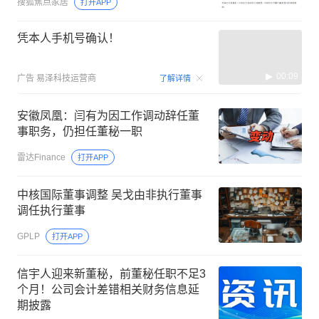
搜狐焦点家居
打开APP
凭本人手机号确认！
00:09
广告
易泽科技运营商
了解详情
安徽凤凰：闫有为因工作调动辞任董
事职务，仍担任董秘一职
雷达Finance
打开APP
中核国际董事调整 吴戈由非执行董事
调任执行董事
GPLP
打开APP
信宇人迎来新董秘，前董秘任职不足3
个月！公司会计差错相关财务信息延
期披露