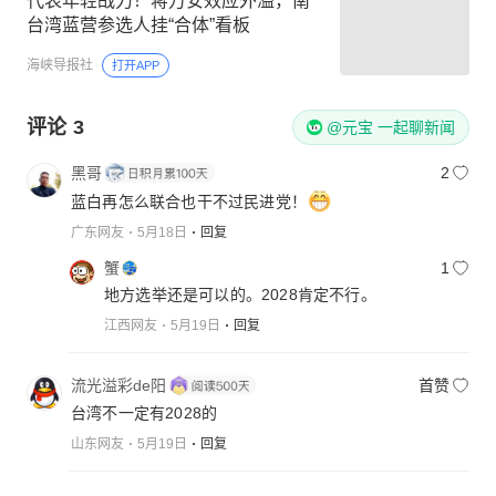
代表年轻战力！蒋万安效应外溢，南
台湾蓝营参选人挂“合体”看板
海峡导报社
打开APP
评论
3
@元宝 一起聊新闻
黑哥
2
蓝白再怎么联合也干不过民进党！
广东网友
5月18日
回复
蟹
1
地方选举还是可以的。2028肯定不行。
江西网友
5月19日
回复
流光溢彩de阳
首赞
台湾不一定有2028的
山东网友
5月19日
回复