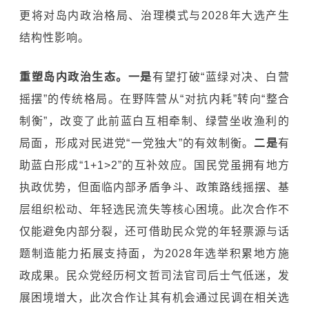
更将对岛内政治格局、治理模式与2028年大选产生
结构性影响。
重塑岛内政治生态。
一是
有望打破“蓝绿对决、白营
摇摆”的传统格局。在野阵营从“对抗内耗”转向“整合
制衡”，改变了此前蓝白互相牵制、绿营坐收渔利的
局面，形成对民进党“一党独大”的有效制衡。
二是
有
助蓝白形成“1+1>2”的互补效应。国民党虽拥有地方
执政优势，但面临内部矛盾争斗、政策路线摇摆、基
层组织松动、年轻选民流失等核心困境。此次合作不
仅能避免内部分裂，还可借助民众党的年轻票源与话
题制造能力拓展支持面，为2028年选举积累地方施
政成果。民众党经历柯文哲司法官司后士气低迷，发
展困境增大，此次合作让其有机会通过民调在相关选