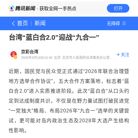
· 获取全网一手热点
打开
首页
新闻
无障碍
台湾“蓝白合2.0”迎战“九合一”
京彩台湾
关注
2026年5月18日16:40
北京
北京市人民政府台湾事务办公室官
方账号
近期，国民党与民众党正式通过“2026年联合治理暨
地方选举合作协议”，五大合作方案落地，标志着“蓝
白合2.0”进入实质推进阶段。此次“蓝白合”从口头约
定到达成制度共识，不仅是在野力量试图打破民进党
“一党独大”格局、布局2026年“九合一”选举的关键尝
试，更可能对岛内政治生态及2028年大选产生结构
性影响。