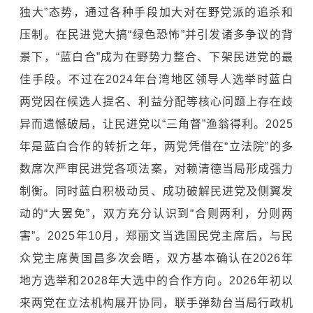
独大”态势，通过各种手段加大对在野党派的追杀和
压制。在民进党大搞“绿色恐怖”并引发诸多争议的背
景下，“蓝白合”成为在野势力整合、下架民进党的最
佳手段。不过在2024年台湾地区领导人选举时蓝白
两党因在候选人提名、利益分配等核心问题上存在歧
异而遗憾破局，让民进党以“三角督”渔翁得利。2025
年是蓝白合作的转折之年，两党凭借在“立法院”的多
数席次严审民进党各项法案，对赖清德当局形成强力
制衡。同时蓝白积极动员、成功破解民进党及侧翼发
动的“大罢免”，双方充分认识到“合则两利，分则两
害”。2025年10月，郑丽文当选国民党主席后，与民
众党主席黄国昌多次会晤，双方基本确认在2026年
地方选举和2028年大选中的合作方向。2026年初以
来两党在立法机构展开协同，联手弹劾台当局行政机