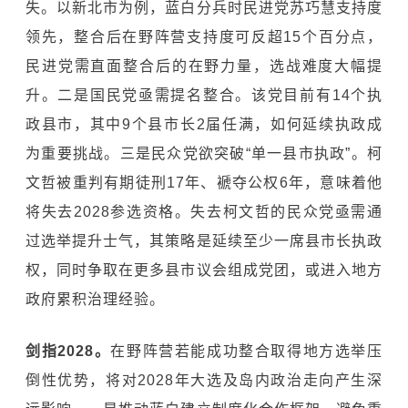
失。以新北市为例，蓝白分兵时民进党苏巧慧支持度
领先，整合后在野阵营支持度可反超15个百分点，
民进党需直面整合后的在野力量，选战难度大幅提
升。二是国民党亟需提名整合。该党目前有14个执
政县市，其中9个县市长2届任满，如何延续执政成
为重要挑战。三是民众党欲突破“单一县市执政”。柯
文哲被重判有期徒刑17年、褫夺公权6年，意味着他
将失去2028参选资格。失去柯文哲的民众党亟需通
过选举提升士气，其策略是延续至少一席县市长执政
权，同时争取在更多县市议会组成党团，或进入地方
政府累积治理经验。
剑指2028。
在野阵营若能成功整合取得地方选举压
倒性优势，将对2028年大选及岛内政治走向产生深