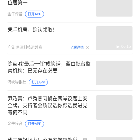
位居第一
金牛传音
打开APP
凭手机号，确认领取！
00:15
广告
易泽科技运营商
了解详情
陈菊喊“最后一任”成笑话，蓝白批台监
察机构：已无存在必要
海峡导报社
打开APP
尹乃菁：卢秀燕习惯在两岸议题上安
全牌，支持者会质疑选你跟选民进党
有何不同
金牛传音
打开APP