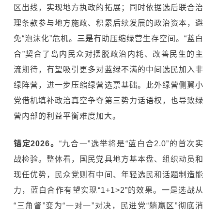
区出线，实现地方执政的拓展；同时依据选后联合治
理条款参与地方施政、积累后续发展的政治资本，避
免“泡沫化”危机。
三是
有助压缩绿营生存空间。“蓝白
合”契合了岛内民众对摆脱政治内耗、改善民生的主
流期待，有望吸引更多对蓝绿不满的中间选民加入非
绿阵营，进一步压缩绿营选票基础。此外绿营侧翼小
党借机填补政治真空争夺第三势力话语权，也导致绿
营内部的利益平衡难度加大。
锚定2026。
“九合一”选举将是“蓝白合2.0”的首次实
战检验。整体看，国民党具地方基本盘、组织动员和
现任优势，民众党则有中间、年轻选民和话题制造能
力，蓝白合作有望实现“1+1>2”的效果。一是选战从
“三角督”变为“一对一”对决，民进党“躺赢区”彻底消