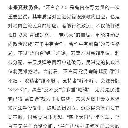
未来变数仍多。
“蓝白合2.0”是岛内在野力量的一次
重要尝试，其本质是对民进党错误施政的回应，也是
对岛内主流民意的顺应。若能行稳致远，不仅能打破
长期以来“蓝绿对立、一党独大”的僵局，更能推动岛
内政治形成“竞争中有合作、合作中有制衡”的良性格
局。不过“蓝白合”绝非坦途，若双方因民调争议、利
益分配、基层反弹等问题中途破局，民进党的执政地
位将更难撼动。当前看，蓝白两党仍需跨越民调“准
不准”、败选者“服不服”、支持者“听不听”、资源分配
“公不公”、绿营“反不反”等多重“暗礁”，尤其是民进
党已将“蓝白合”视为主要威胁，未来大概率会以政治
和司法手段反击，煽动蓝绿对立。近期民众党司法官
司不断，国民党内斗再起、“四个太阳”之争浮现，蓝
白已无任何容错空间，“任何内忧外患都可能成为政