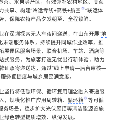
春茶、水果等产区，有效弥补农村地区、高海
力共享、构建“
冷运专线+高铁+航空
”联运体
势，保障农特产品夕发朝至、全程锁鲜。
在深圳探索无人车夜间递送，在山东开展“
地
化末端服务体系，持续提升同城作业效率，推
拓展便民服务场景，联合机场、车站、酒店等
站式服务，为旅客打造无忧出行新体验，助力
牌证照寄递送达，通过“线上申请—后台审核—
务服务便捷度与城乡居民满意度。
坚持将低碳环保、循环复用理念融入寄递服
入，规模化推广应用周转箱、
循环箱
等可循
民服务场景，稳步扩大光伏屋顶等清洁能源设施
业绿色转型提质增效、纵深发展。