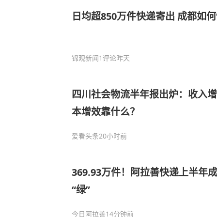
日均超850万件快递寄出 成都如何
锦观新闻
1评论
昨天
四川社会物流半年报出炉：收入增
本增效靠什么？
爱看头条
20小时前
369.93万件！阿拉善快递上半年
“绿”
今日阿拉善
14分钟前