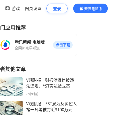
游戏
网页设置
登录
安装电脑版
内容更精彩
门应用推荐
腾讯新闻·电脑版
点击下载
全网热点早知道
者其他文章
V观财报｜财报涉嫌信披违
法违规，*ST实达被立案
-7小时前
V观财报｜*ST泉为及实控人
褚一凡等被罚近3100万元