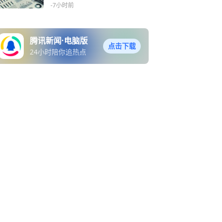
-7小时前
腾讯新闻·电脑版
点击下载
24小时陪你追热点