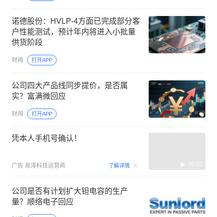
诺德股份：HVLP-4方面已完成部分客
户性能测试，预计年内将进入小批量
供货阶段
财闻
打开APP
公司四大产品线同步提价，是否属
实？富满微回应
财闻
打开APP
凭本人手机号确认！
00:07
广告
易泽科技运营商
了解详情
公司是否有计划扩大钽电容的生产
量？顺络电子回应