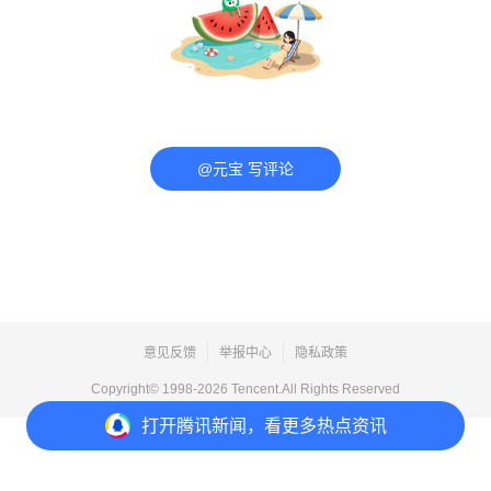
@元宝 写评论
意见反馈
举报中心
隐私政策
Copyright© 1998-
2026
Tencent.All Rights Reserved
打开
腾讯新闻，看更多热点资讯