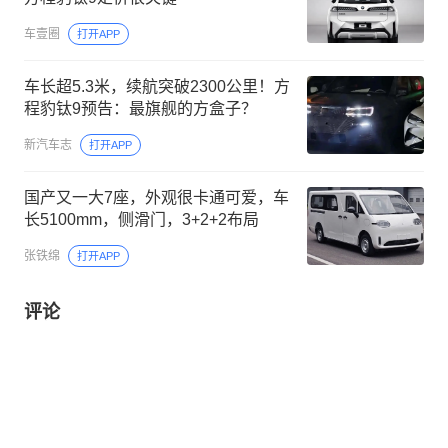
车壹圈
打开APP
车长超5.3米，续航突破2300公里！方
程豹钛9预告：最旗舰的方盒子？
新汽车志
打开APP
国产又一大7座，外观很卡通可爱，车
长5100mm，侧滑门，3+2+2布局
张铁绵
打开APP
评论