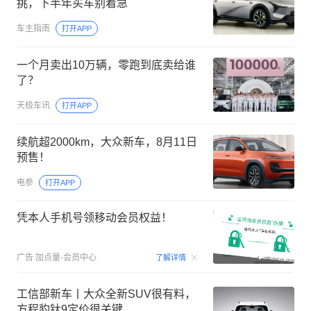
挑，下半年买车别着急
车主指南
打开APP
一个月卖出10万辆，零跑到底卖给谁
了？
天极车讯
打开APP
续航超2000km，大众新车，8月11日
预售！
电参
打开APP
凭本人手机号领移动会员权益！
00:15
广告
加点量-会员中心
了解详情
工信部新车丨大众全新SUV很有料，
方程豹钛9定价很关键