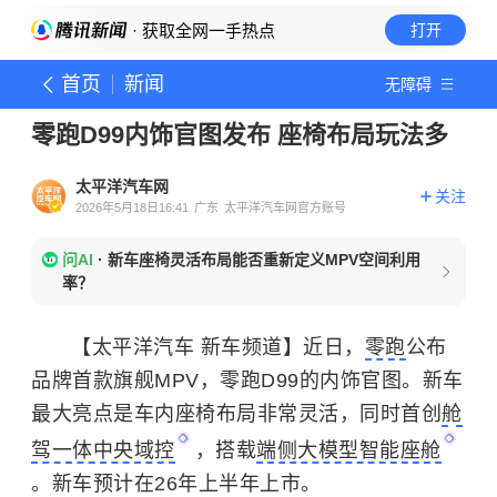
· 获取全网一手热点
打开
首页
新闻
无障碍
零跑D99内饰官图发布 座椅布局玩法多
太平洋汽车网
关注
2026年5月18日16:41
广东
太平洋汽车网官方账号
问AI
·
新车座椅灵活布局能否重新定义MPV空间利用
率？
【太平洋汽车 新车频道】近日，
零跑
公布
品牌首款旗舰MPV，零跑D99的内饰官图。新车
最大亮点是车内座椅布局非常灵活，同时首创
舱
驾一体中央域控
，搭载
端侧大模型智能座舱
。新车预计在26年上半年上市。