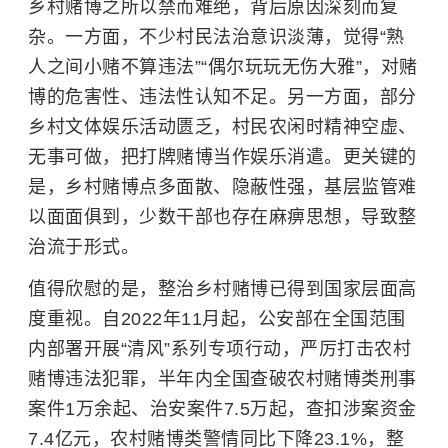
乡村赌博之所以禁而难绝，背后原因深刻而复
杂。
一方面，不少村民法治意识淡薄，觉得“熟
人之间小赌不算违法”“偶尔玩玩无伤大雅”，对赌
博的危害性、违法性认知不足。另一方面，部分
乡村文体娱乐活动匮乏，村民农闲时精神空虚、
无事可做，把打牌赌博当作娱乐消遣。更关键的
是，乡村赌博点多面散、隐蔽性强，基层监管难
以面面俱到，少数干部也存在麻痹思想，导致整
治流于形式。
值得欣慰的是，整治乡村赌博已得到国家层面高
度重视。自2022年11月起，公安部在全国范围
内部署开展“清风”系列专项行动，严厉打击农村
赌博违法犯罪，半年内全国查破农村赌博类刑事
案件1万余起、治安案件7.5万起，查扣涉案资金
7.4亿元，农村赌博类警情同比下降23.1%，整