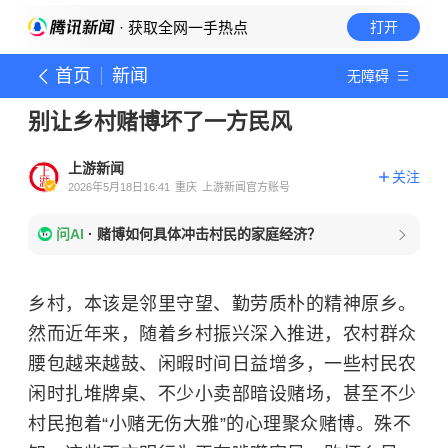
· 获取全网一手热点
打开
首页
新闻
无障碍
别让乡村赌博坏了一方民风
上游新闻
关注
2026年5月18日16:41
重庆
上游新闻官方账号
问AI
·
赌博如何具体冲击村民的家庭经济？
乡村，本该是邻里守望、勤劳质朴的精神原乡。
然而近年来，随着乡村振兴深入推进，农村群众
腰包越来越鼓、闲暇时间日益增多，一些村民农
闲时扎堆牌桌、不少小卖部暗设赌场，甚至不少
村民抱着“小赌无伤大雅”的心理聚众赌博。殊不