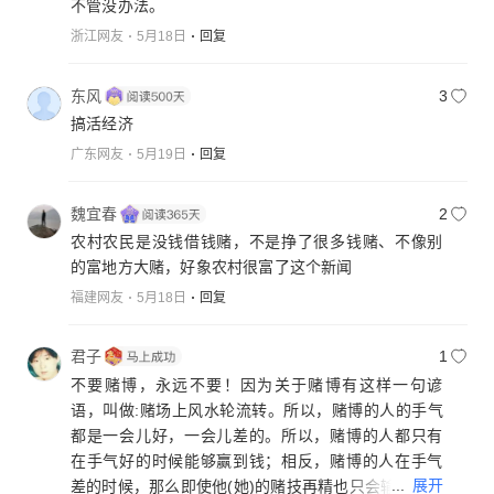
不管没办法。
浙江网友
5月18日
回复
东风
3
搞活经济
广东网友
5月19日
回复
魏宜春
2
农村农民是没钱借钱赌，不是挣了很多钱赌、不像别
的富地方大赌，好象农村很富了这个新闻
福建网友
5月18日
回复
君子
1
不要赌博，永远不要！因为关于赌博有这样一句谚
语，叫做:赌场上风水轮流转。所以，赌博的人的手气
都是一会儿好，一会儿差的。所以，赌博的人都只有
在手气好的时候能够赢到钱；相反，赌博的人在手气
...
展开
差的时候，那么即使他(她)的赌技再精也只会输了。而