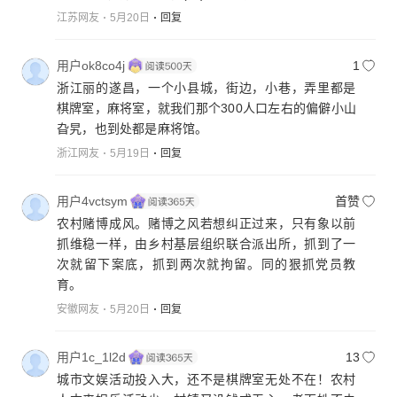
在大的赌场上，一个人如果他(她)的手气不好的话，那
江苏网友
5月20日
回复
么他(她)身上不要说是有一、二十万，就是一、两百
万，甚至一、两千万都输得掉。举一个典型的例子:已
用户ok8co4j
1
故的香港演员何家驹在上个世纪91年前因沉溺于赌博
浙江丽的遂昌，一个小县城，街边，小巷，弄里都是
赌到最后因手气不好而连续三天将自己的两千万英镑
棋牌室，麻将室，就我们那个300人口左右的偏僻小山
全都输掉了，而91年前的两千万英镑能抵现在的二十
旮旯，也到处都是麻将馆。
亿英镑，也就是要相当于两百多亿元人民币。所以，
浙江网友
5月19日
回复
还是这句话:不要赌博，永远不要！
用户4vctsym
首赞
农村赌博成风。赌博之风若想纠正过来，只有象以前
抓维稳一样，由乡村基层组织联合派出所，抓到了一
次就留下案底，抓到两次就拘留。同的狠抓党员教
育。
安徽网友
5月20日
回复
用户1c_1l2d
13
城市文娱活动投入大，还不是棋牌室无处不在！农村