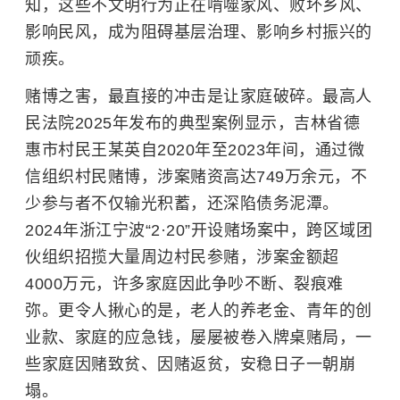
知，
这些不文明行为正在啃噬家风、败坏乡风、
影响民风，成为阻碍基层治理、影响乡村振兴的
顽疾。
赌博之害，最直接的冲击是让家庭破碎。最高人
民法院2025年发布的典型案例显示，吉林省德
惠市村民王某英自2020年至2023年间，通过微
信组织村民赌博，涉案赌资高达749万余元，不
少参与者不仅输光积蓄，还深陷债务泥潭。
2024年浙江宁波“2·20”开设赌场案中，跨区域团
伙组织招揽大量周边村民参赌，涉案金额超
4000万元，许多家庭因此争吵不断、裂痕难
弥。更令人揪心的是，老人的养老金、青年的创
业款、家庭的应急钱，屡屡被卷入牌桌赌局，一
些家庭因赌致贫、因赌返贫，安稳日子一朝崩
塌。