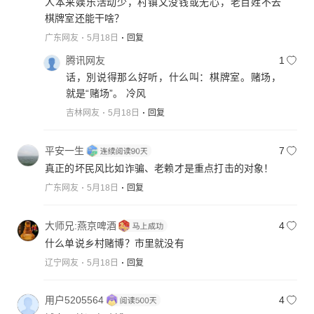
人本来娱乐活动少，村镇又没钱或无心，老百姓不去
棋牌室还能干啥？
广东网友
5月18日
回复
腾讯网友
1
话，別说得那么好听，什么叫：棋牌室。赌场，
就是“赌场”。 冷风
吉林网友
5月18日
回复
平安一生
7
真正的坏民风比如诈骗、老赖才是重点打击的对象！
广东网友
5月18日
回复
大师兄:燕京啤酒
4
什么单说乡村赌博？市里就没有
辽宁网友
5月18日
回复
用户5205564
4