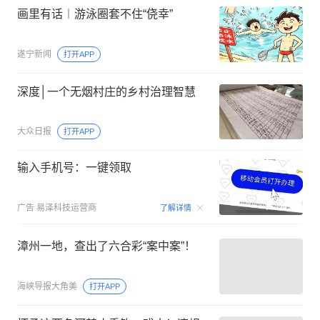
画里有话︱游泳圈套不住“侥幸”
遂宁新闻
打开APP
深度│一个无烟村庄的乡村治理智慧
大众日报
打开APP
输入手机号：一键领取
00:15
广告
易泽科技运营商
了解详情
漳州一地，查出了六合彩“案中案”！
海峡导报大角美
打开APP