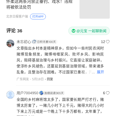
怀柔这两条河禁止垂钓、戏水！违规
将被依法处罚
北京日报客户端
打开APP
评论
36
@元宝 一起聊新闻
未忘初心
12
文章指出乡村本是精神原乡，但如今一些村民农闲时
赌博现象频发，赌博啃噬家风、败坏乡风、影响民
风，阻碍基层治理与乡村振兴。它直接让家庭破碎，
使淳朴乡风褪色，还蔓延到基层治理领域，带来诸多
...
展开
乱象，且整治存在困难。不过国家已重视，开展专项
行动有成效，但根治需从思想引领、严管严查、健全
广东网友
5月18日
回复
机制三方面着手，涵养文明乡风，铲除赌博滋生土
壤，守护乡村希望与未来。
用户7004950
6
关于乡村赌博的成因、危害以及根治措施，你有什么
全国的乡村麻将馆太多了，国家要长期严打才行，赌
问题可以尽管问我哦。
博太厉害了，一赌几小时下上千元，赌得大的几小时
下来上万元或是一个晚上下十多万都有，太年重了，