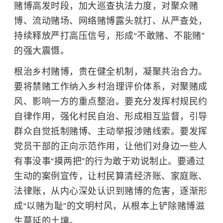
赌博高发时段，加大巡查执法力度，对聚众赌
博、流动赌场、网络赌博露头就打、从严查处，
持续释放严打高压信号，形成“不敢赌、不能赌”
的强大震慑。
根治乡村赌博，贵在健全机制，凝聚共治合力。
要将禁赌工作纳入乡村治理评价体系，对聚赌成
风、影响一方的重点整治。要充分发挥
村规民约
自律作用，强化村民自治、形成相互监督，引导
群众自觉抵制赌博、主动举报涉赌线索。要发挥
党员干部的正向示范作用，让他们
对身边一些人
有事没事“摸两把”的行为敢于劝说制止。要通过
生动的案例宣传，让村民算清经济账、家庭账、
法律账，从内心深处认识到赌博的危害，逐渐形
成“以赌为耻”的文明村风，从根本上铲除赌博滋
生蔓延的土壤。