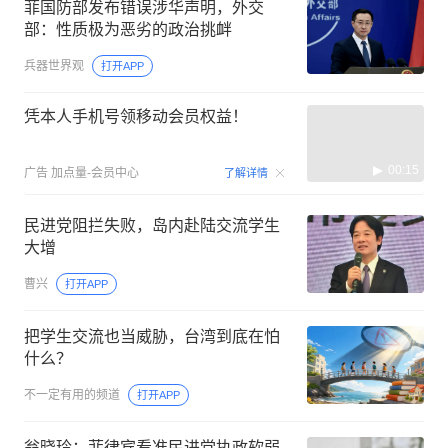
菲国防部发布错误涉华声明，外交
部：性质极为恶劣的政治挑衅
兵器世界观
打开APP
凭本人手机号领移动会员权益！
00:15
广告
加点量-会员中心
了解详情
民进党阻拦失败，岛内赴陆交流学生
大增
曹兴
打开APP
把学生交流也当威胁，台湾到底在怕
什么？
不一定有用的频道
打开APP
翁晓玲：菲律宾看准民进党执政软弱