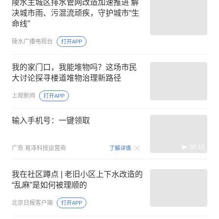
陵水主城区排水管网改造加速推进 解
决城市雨、污混流顽疾，守护城市“生
命线”
陵水广播电视台
打开APP
我的家门口，我能堆物吗？这场市民
大讨论探寻楼道堆物治理新路径
上观新闻
打开APP
输入手机号：一键领取
00:15
广告
易泽科技运营商
了解详情
我在社区蹲点 | 老旧小区上下水改造的
“乱麻”是如何被理顺的
北京日报客户端
打开APP