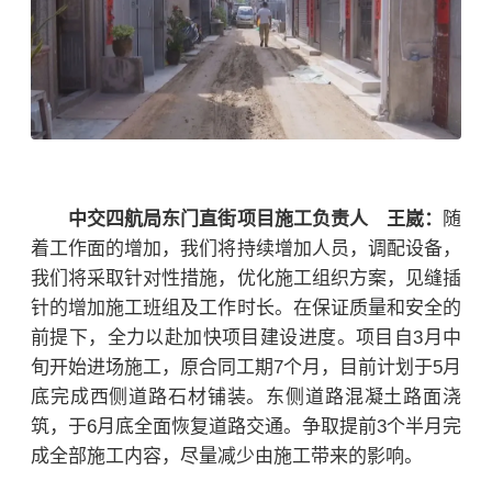
中交四航局东门直街项目施工负责人
王崴：
随
着工作面的增加，我们将持续增加人员，调配设备，
我们将采取针对性措施，优化施工组织方案，见缝插
针的增加施工班组及工作时长。在保证质量和安全的
前提下，全力以赴加快项目建设进度。项目自
3
月中
旬开始进场施工，原合同工期
7
个月，目前计划于
5
月
底完成西侧道路石材铺装。东侧道路混凝土路面浇
筑，于
6
月底全面恢复道路交通。争取提前
3
个半月完
成全部施工内容，尽量减少由施工带来的影响。