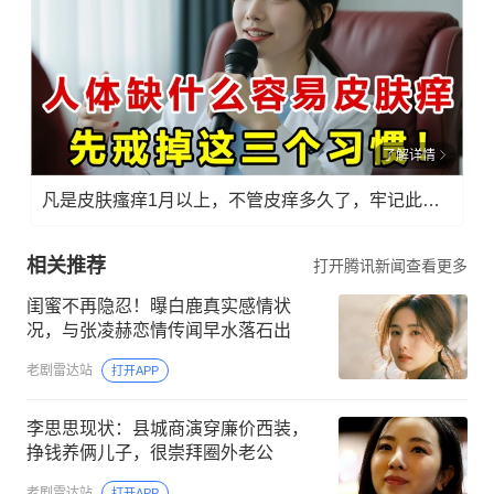
了解详情
凡是皮肤瘙痒1月以上，不管皮痒多久了，牢记此法，快！准！狠！
相关推荐
打开腾讯新闻查看更多
闺蜜不再隐忍！曝白鹿真实感情状
况，与张凌赫恋情传闻早水落石出
老剧雷达站
打开APP
李思思现状：县城商演穿廉价西装，
挣钱养俩儿子，很崇拜圈外老公
老剧雷达站
打开APP