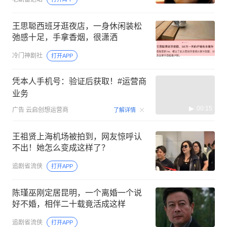
王思聪西班牙逛夜店，一身休闲装松
弛感十足，手拿香烟，很潇洒
冷门神剧社
打开APP
凭本人手机号：验证后获取！#运营商
业务
00:15
广告
云启创想运营商
了解详情
王祖贤上海机场被拍到，网友惊呼认
不出！她怎么变成这样了？
追剧省流侠
打开APP
陈瑾巫刚定居昆明，一个离婚一个说
好不婚，相伴二十载竟活成这样
追剧省流侠
打开APP