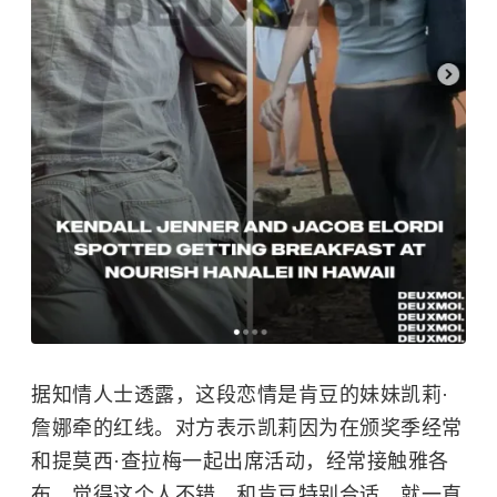
据知情人士透露，这段恋情是肯豆的妹妹
凯莉·
詹娜
牵的红线。对方表示凯莉因为在颁奖季经常
和
提莫西·查拉梅
一起出席活动，经常接触雅各
布，觉得这个人不错，和肯豆特别合适，就一直