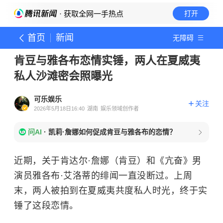
· 获取全网一手热点
打开
首页
新闻
无障碍
肯豆与雅各布恋情实锤，两人在夏威夷
私人沙滩密会照曝光
可乐娱乐
关注
2026年5月18日16:40
湖南
娱乐领域创作者
问AI
·
凯莉·詹娜如何促成肯豆与雅各布的恋情？
​近期，关于肯达尔·詹娜（肯豆）和《亢奋》男
演员雅各布·艾洛蒂的绯闻一直没断过。上周
末，两人被拍到在夏威夷共度私人时光，终于实
锤了这段恋情。