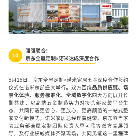
强强联合！
10
京东全屋定制×诺米达成深度合作
5月15日，
京东全屋定制×诺米家居五金深度合作签约
仪式
在
诺米
总部盛大举行。
双方围绕
品质供应链、场
景化体验、服务标准化、全域数字化
四大方向展开长
期共建，以高端五金制造实力对接头部家装平台生
态，共同打造更省心、更放心、更高颜值的
一站式整
家交付新模式
。
诺米家居总经理黄健荣、京东零售家
装业务部全屋定制团队负责人季
可欣
等双方高层领
导，及行业权威媒体齐聚现场，共同见证这一里程碑