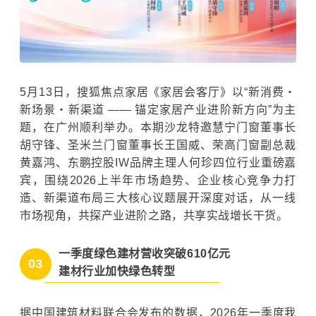
5月13日，搜狐焦点家居《家居会客厅》以“新消费・
新场景・新渠道 —— 锚定家居产业进阶新方向”为主
题，在广州顺利举办。本期沙龙特邀慧宁门窗董事长
胡守锋、圣米兰门窗董事长王国威、荣高门窗副总裁
黄嘉鸿、东鹏控股IW品牌主理人何珍四位行业重磅嘉
宾，围绕2026上半年市场趋势、企业核心竞争力打
造、新渠道布局三大核心议题展开深度对话，从一线
市场视角，共探产业进阶之路，共享实战增长干货。
一季度绿色建材营收突破610亿元
03
建材行业加快绿色转型
据中国建筑材料联合会发布的数据，2026年一季度我