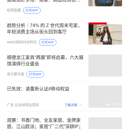
格，建议从其他方面找原因
经视直播
打开APP
趋势分析｜74% 的 Z 世代周末宅家，
年轻消费主场从街头回到客厅
WWD国际时尚特讯
打开APP
顺德龙江家具“两展”即将启幕，六大展
馆演绎行业盛会
南方都市报
打开APP
已失效：请重新认证#移动权益
00:15
广告
云启创想运营商
了解详情
观察：书香门地、全友家居、金牌家
居、江山欧派；家居“厂二代”深耕IP；