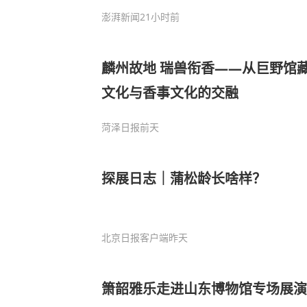
澎湃新闻
21小时前
麟州故地 瑞兽衔香——从巨野馆
文化与香事文化的交融
菏泽日报
前天
探展日志｜蒲松龄长啥样？
北京日报客户端
昨天
箫韶雅乐走进山东博物馆专场展演