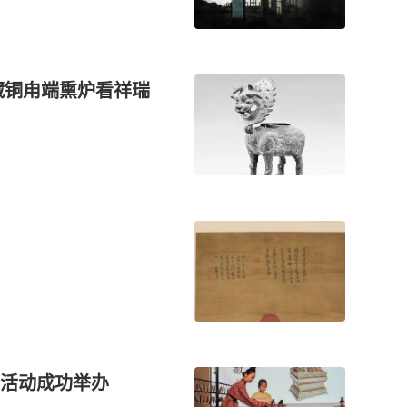
藏铜甪端熏炉看祥瑞
活动成功举办