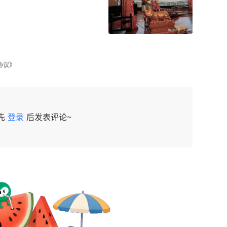
协议》
先
登录
后发表评论~