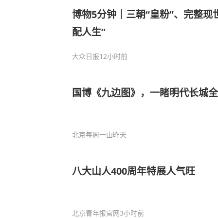
博物5分钟｜三朝“皇粉”、完整现
配人生”
大众日报
12小时前
国博《九边图》，一睹明代长城全
北京每周一山
昨天
八大山人400周年特展人气旺
北京青年报官网
3小时前