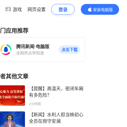
游戏
网页设置
登录
安装电脑版
内容更精彩
门应用推荐
腾讯新闻·电脑版
点击下载
全网热点早知道
者其他文章
【提醒】高温天，密闭车厢
有多危险？
2小时前
【新闻】水利人担当映初心
全员在岗守安澜