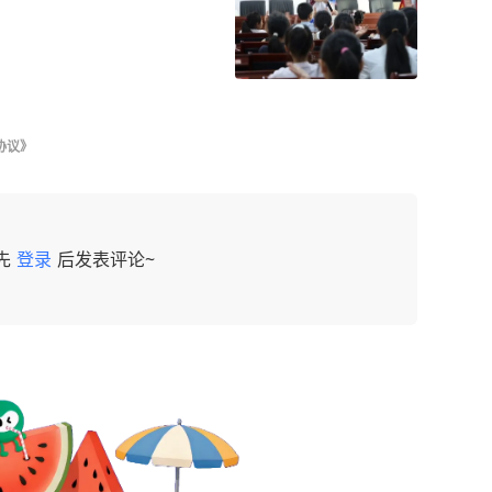
协议》
先
登录
后发表评论~