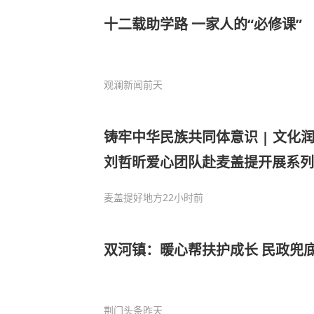
十二载助学路 一家人的“必修课”
观澜新闻
前天
铸牢中华民族共同体意识 | 文化
刘哲昕爱心团队赴麦盖提开展系列
麦盖提好地方
22小时前
双河镇：暖心帮扶护成长 民政兜
荆门头条
昨天