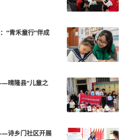
：“青禾童行”伴成
——晴隆县“儿童之
——诗乡门社区开展