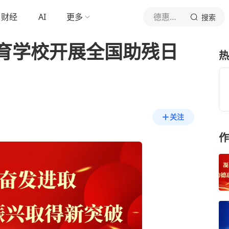
财经
AI
更多
德惠融媒
搜索
育学校开展全国助残日
热
关注
作