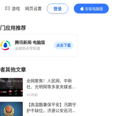
游戏
网页设置
登录
安装电脑版
内容更精彩
门应用推荐
腾讯新闻·电脑版
点击下载
全网热点早知道
者其他文章
全网聚焦！人民网、中新
社、光明网等多家央媒省媒
关注济源公安
3小时前
【高温酷暑保平安】汛期守
护不缺位，济源公安巡河护