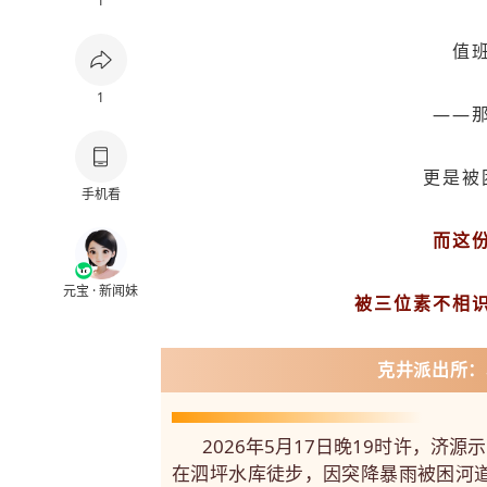
1
值
1
——
更是被
手机看
而这
元宝 · 新闻妹
被三位素不相
克井派出所：
2026年5月17日晚19时许，济
在泗坪水库徒步，因突降暴雨被困河