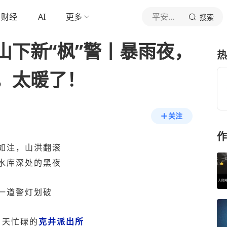
财经
AI
更多
平安济源
搜索
山下新“枫”警丨暴雨夜，
热
，太暖了！
关注
作
如注，山洪翻滚
水库深处的黑夜
一道警灯划破
白天忙碌的
克井派出所