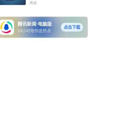
民安
昨天
腾讯新闻·电脑版
点击下载
24小时陪你追热点