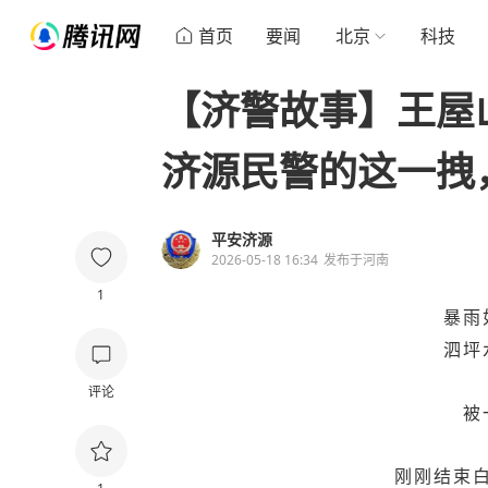
首页
要闻
北京
科技
【济警故事】王屋
济源民警的这一拽
平安济源
2026-05-18 16:34
发布于
河南
1
暴雨
泗坪
评论
被
刚刚结束