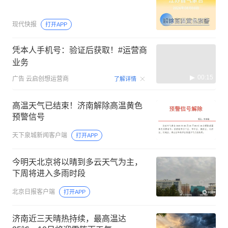
现代快报
打开APP
凭本人手机号：验证后获取！#运营商
业务
00:15
广告
云启创想运营商
了解详情
高温天气已结束！济南解除高温黄色
预警信号
天下泉城新闻客户端
打开APP
今明天北京将以晴到多云天气为主，
下周将进入多雨时段
北京日报客户端
打开APP
济南近三天晴热持续，最高温达