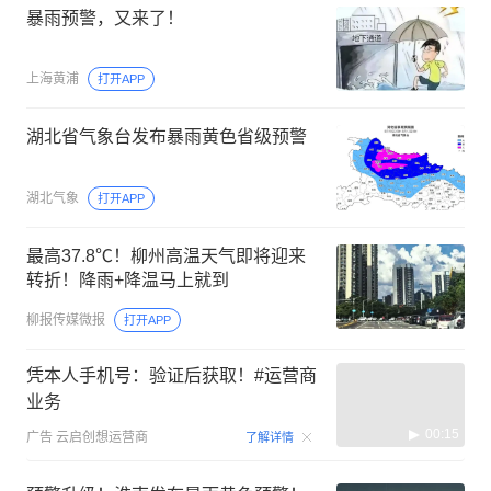
暴雨预警，又来了！
上海黄浦
打开APP
湖北省气象台发布暴雨黄色省级预警
湖北气象
打开APP
最高37.8℃！柳州高温天气即将迎来
转折！降雨+降温马上就到
柳报传媒微报
打开APP
凭本人手机号：验证后获取！#运营商
业务
00:15
广告
云启创想运营商
了解详情